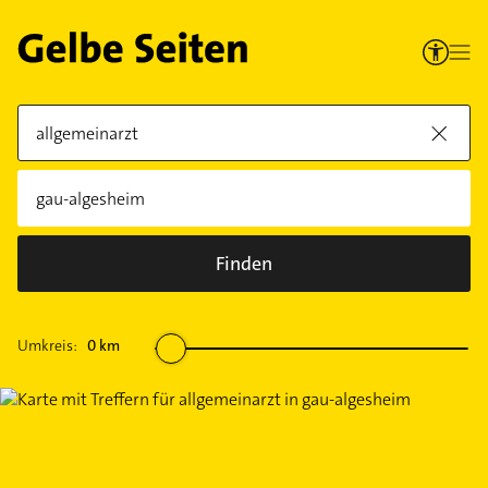
Finden
Umkreis:
0
km