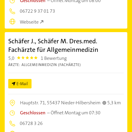
Geschlossen
–
Öffnet Montag um 08:00
06722 9 37 01 73
Webseite
Schäfer J., Schäfer M. Dres.med.
Fachärzte für Allgemeinmedizin
5,0
1 Bewertung
5.0
ÄRZTE: ALLGEMEINMEDIZIN (FACHÄRZTE)
E-Mail
Hauptstr. 71,
55437 Nieder-Hilbersheim
5,3 km
Geschlossen
–
Öffnet Montag um 07:30
06728 3 26