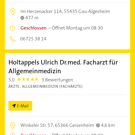
Im Herzenacker 11A,
55435 Gau-Algesheim
477 m
Geschlossen
–
Öffnet Montag um 08:30
06725 38 14
Holtappels Ulrich Dr.med. Facharzt für
Allgemeinmedizin
5,0
3 Bewertungen
5.0
ÄRZTE: ALLGEMEINMEDIZIN (FACHÄRZTE)
E-Mail
Winkeler Str. 57,
65366 Geisenheim
4,6 km