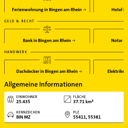
Ferienwohnung in Bingen am Rhein
Hotel in
GELD & RECHT
Bank in Bingen am Rhein
Notar in
HANDWERK
Dachdecker in Bingen am Rhein
Elektriker
Allgemeine Informationen
EINWOHNER
FLÄCHE
25.435
37.71 km²
KENNZEICHEN
PLZ
BIN MZ
55411, 55381