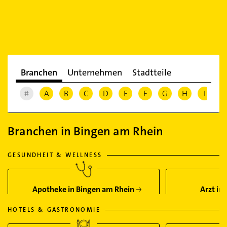
Branchen
Unternehmen
Stadtteile
#
A
B
C
D
E
F
G
H
I
J
Branchen in Bingen am Rhein
GESUNDHEIT & WELLNESS
Apotheke in Bingen am Rhein
Arzt in
HOTELS & GASTRONOMIE