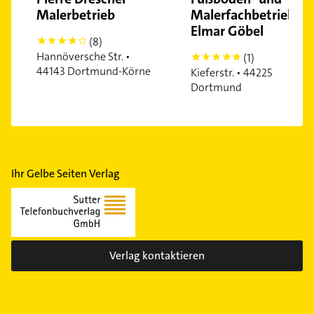
Wickede
Malerbetrieb
Malerfachbetrieb
Elmar Göbel
(8)
4
Hannöversche Str. •
(1)
5
44143 Dortmund-Körne
Kieferstr. • 44225
Dortmund
Ihr Gelbe Seiten Verlag
Verlag kontaktieren