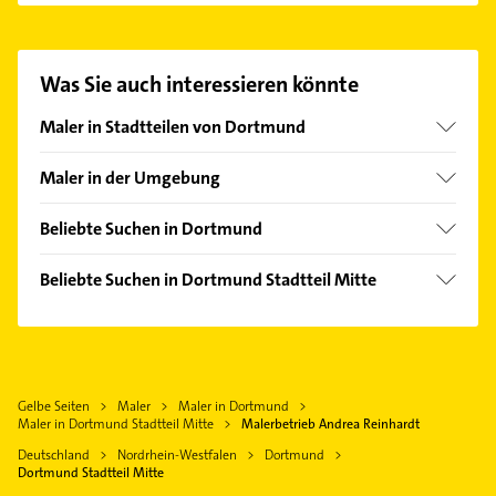
Reinhardt aufzunehmen. Einfach die passenden
Kontaktmöglichkeiten wie Adresse oder Mail in
unserem Kontaktdaten-Bereich auswählen. Hier
Was Sie auch interessieren könnte
finden Sie alle
Kontaktdaten
.
Maler in Stadtteilen von Dortmund
Aplerbeck
Maler in der Umgebung
Asseln
Holzwickede
Benninghofen
Beliebte Suchen in Dortmund
Schwerte
Berghofen
Lackiererei
Lünen
Beliebte Suchen in Dortmund Stadtteil Mitte
Brackel
Steuerberater
Herdecke
Steuerberater
Brechten
Klempner
Unna
Gartenbau & Landschaftsbau
Derne
Gasinstallateur
Castrop-Rauxel
Klempner
Deusen
Sanitärinstallation
Witten
Gelbe Seiten
Maler
Maler in Dortmund
Gasinstallateur
Dorstfeld
Elektroinstallation
Maler in Dortmund Stadtteil Mitte
Malerbetrieb Andrea Reinhardt
Waltrop
Sanitärinstallation
Eichlinghofen
Elektriker
Deutschland
Nordrhein-Westfalen
Dortmund
Kamen
Bestatter
Dortmund Stadtteil Mitte
Eving
Elektro Reparatur