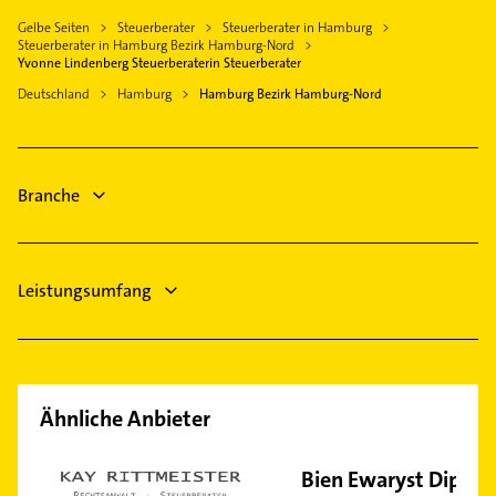
Lackiererei
Halstenbek Holstein
Hamburg-Altstadt
Gelbe Seiten
Steuerberater
Steuerberater in Hamburg
Maler
Glinde Kreis Stormarn
Steuerberater in Hamburg Bezirk Hamburg-Nord
Gartenbau & Landschaftsbau
Yvonne Lindenberg Steuerberaterin Steuerberater
Rellingen
Rechtsanwalt
Deutschland
Hamburg
Hamburg Bezirk Hamburg-Nord
Pinneberg
Physikalische Therapie
Reinbek
Physiotherapie
Ahrensburg
Krankengymnastik
Branche
Dachdecker
Leistungsumfang
Ähnliche Anbieter
Bien Ewaryst Dipl.-