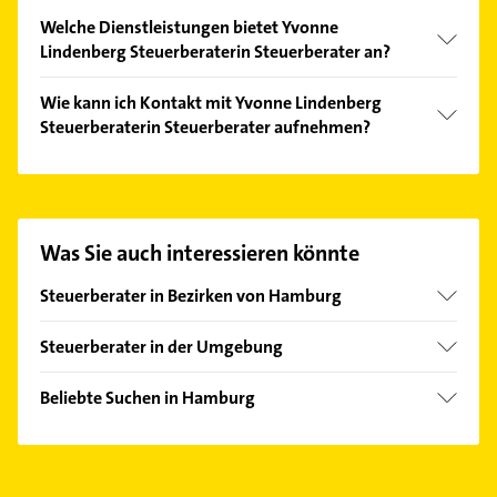
Welche Dienstleistungen bietet Yvonne
Lindenberg Steuerberaterin Steuerberater an?
Folgende Leistungen werden angeboten: Erstellung
Wie kann ich Kontakt mit Yvonne Lindenberg
von Jahresabschlüssen, Erstellung von
Steuerberaterin Steuerberater aufnehmen?
Steuererklärungen, Existenzgründungsberatung,
Finanzbuchhaltung und Lohn- und
Es ist sehr einfach Kontakt mit Yvonne Lindenberg
Gehaltsbuchhaltung.
Steuerberaterin Steuerberater aufzunehmen.
Einfach die passenden Kontaktmöglichkeiten wie
Adresse oder Mail in unserem Kontaktdaten-Bereich
Was Sie auch interessieren könnte
auswählen. Hier finden Sie alle
Kontaktdaten
.
Steuerberater in Bezirken von Hamburg
Bezirk Altona
Steuerberater in der Umgebung
Bezirk Bergedorf
Barsbüttel
Bezirk Eimsbüttel
Beliebte Suchen in Hamburg
Norderstedt
Bezirk Hamburg-Mitte
Putzfrau
Oststeinbek
Bezirk Harburg
Gebäudereinigung
Schenefeld
Bezirk Wandsbek