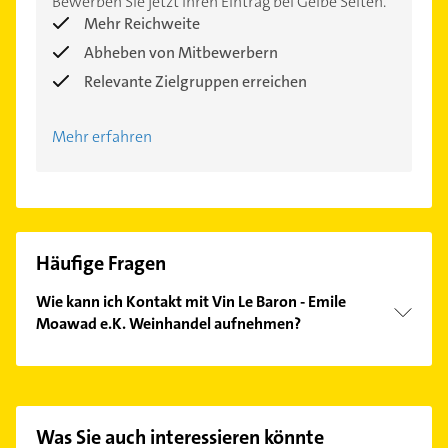
Bewerben Sie jetzt Ihren Eintrag bei Gelbe Seiten.
Mehr Reichweite
Abheben von Mitbewerbern
Relevante Zielgruppen erreichen
Mehr erfahren
Häufige Fragen
Wie kann ich Kontakt mit Vin Le Baron - Emile
Moawad e.K. Weinhandel aufnehmen?
Es ist sehr einfach Kontakt mit Vin Le Baron - Emile
Moawad e.K. Weinhandel aufzunehmen. Einfach die
passenden Kontaktmöglichkeiten wie Adresse oder
Mail in unserem Kontaktdaten-Bereich auswählen.
Was Sie auch interessieren könnte
Hier finden Sie alle
Kontaktdaten
.