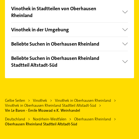
Vinothek in Stadtteilen von Oberhausen
Rheinland
Klosterhardt-Süd
Vinothek in der Umgebung
Osterfeld-Ost
Mülheim an der Ruhr
Schwarze Heide
Beliebte Suchen in Oberhausen Rheinland
Duisburg
Phoniatrie
Bottrop
Beliebte Suchen in Oberhausen Rheinland
Logopädie
Stadtteil Altstadt-Süd
Essen
Immobilien
Gladbeck
Maler
Immobilienmakler
Moers
Klempner
Kammerjäger
Gelsenkirchen
Gasinstallateur
Fensterbauer
Gelbe Seiten
Vinothek
Vinothek in Oberhausen Rheinland
Voerde (Niederrhein)
Sanitärinstallation
Vinothek in Oberhausen Rheinland Stadtteil Altstadt-Süd
Fenster
Ratingen
Zahnarzt
Vin Le Baron - Emile Moawad e.K. Weinhandel
Klempner
Velbert
Heizung & Sanitär
Deutschland
Nordrhein-Westfalen
Oberhausen Rheinland
Gasinstallateur
Oberhausen Rheinland Stadtteil Altstadt-Süd
Hausarzt
Sanitärinstallation
Allgemeinarzt