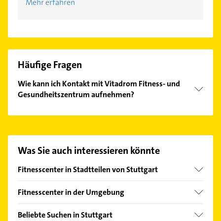
Mehr erfahren
Häufige Fragen
Wie kann ich Kontakt mit Vitadrom Fitness- und
Gesundheitszentrum aufnehmen?
Es ist sehr einfach Kontakt mit Vitadrom Fitness-
und Gesundheitszentrum aufzunehmen. Einfach die
passenden Kontaktmöglichkeiten wie Adresse oder
Mail in unserem Kontaktdaten-Bereich auswählen.
Was Sie auch interessieren könnte
Hier finden Sie alle
Kontaktdaten
.
Fitnesscenter in Stadtteilen von Stuttgart
Bad Cannstatt
Fitnesscenter in der Umgebung
Degerloch
Gerlingen
Möhringen
Beliebte Suchen in Stuttgart