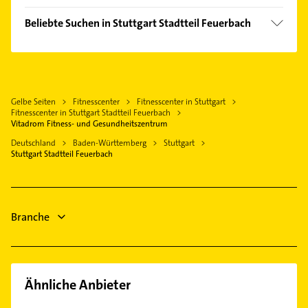
Ditzingen
Mitte
Ärztehaus
Kornwestheim
Beliebte Suchen in Stuttgart Stadtteil Feuerbach
Neugereut
Hausarzt
Leonberg Württemberg
Hausarzt
Ost
Allgemeinarzt
Fellbach
Allgemeinarzt
Süd
Arzt
Ludwigsburg Württemberg
Arzt
Vaihingen
Dachdecker
Asperg
Gelbe Seiten
Fitnesscenter
Fitnesscenter in Stuttgart
Bestatter
West
Bauunternehmen
Fitnesscenter in Stuttgart Stadtteil Feuerbach
Waiblingen
Elektroinstallation
Vitadrom Fitness- und Gesundheitszentrum
Zuffenhausen
Elektroinstallation
Leinfelden-Echterdingen
Elektriker
Deutschland
Baden-Württemberg
Stuttgart
Elektriker
Stuttgart Stadtteil Feuerbach
Ostfildern
Elektro Reparatur
Elektro Reparatur
Heizung & Sanitär
Gartenbau & Landschaftsbau
Steuerberater
Branche
Maler
Ähnliche Anbieter