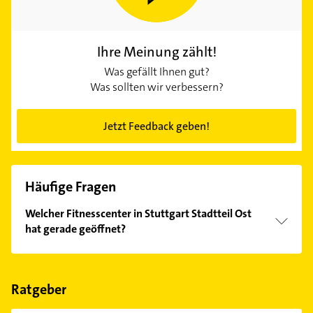
Ihre Meinung zählt!
Was gefällt Ihnen gut?
Was sollten wir verbessern?
Jetzt Feedback geben!
Häufige Fragen
Welcher Fitnesscenter in Stuttgart Stadtteil Ost
hat gerade geöffnet?
Im Anbieter-Bereich finden Sie alle
Öffnungszeiten
.
Bitte beachten Sie, dass diese an Sonn- und
Feiertagen abweichen können.
Ratgeber