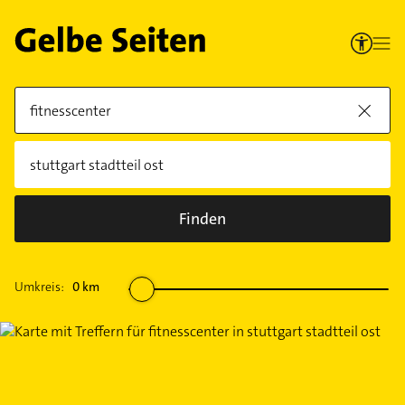
Finden
Umkreis:
0
km