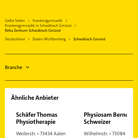
Logopädie
Heubach
Dachdecker
Eislingen /Fils
Gelbe Seiten
Krankengymnastik
Bestatter
Mögglingen
Krankengymnastik in Schwäbisch Gmünd
Schreiner
Reha Zentrum Schwäbisch Gmünd
Donzdorf
Rechtsanwalt
Deutschland
Baden-Württemberg
Schwäbisch Gmünd
Salach
Bauunternehmen
Süßen
Kammerjäger
Rechberghausen
Putzfrau
Branche
Gebäudereinigung
Ähnliche Anbieter
Schäfer Thomas
Physiosam Bernd
Physiotherapie
Schweizer
Weilerstr. • 73434 Aalen
Wilhelmstr. • 73084