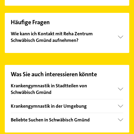
Häufige Fragen
Wie kann ich Kontakt mit Reha Zentrum
Schwäbisch Gmünd aufnehmen?
Es ist sehr einfach Kontakt mit Reha Zentrum
Schwäbisch Gmünd aufzunehmen. Einfach die
passenden Kontaktmöglichkeiten wie Adresse oder
Mail in unserem Kontaktdaten-Bereich auswählen.
Was Sie auch interessieren könnte
Hier finden Sie alle
Kontaktdaten
.
Krankengymnastik in Stadtteilen von
Schwäbisch Gmünd
Bettringen
Krankengymnastik in der Umgebung
Herlikofen
Mutlangen
Straßdorf
Beliebte Suchen in Schwäbisch Gmünd
Alfdorf
Phoniatrie
Lorch Württemberg