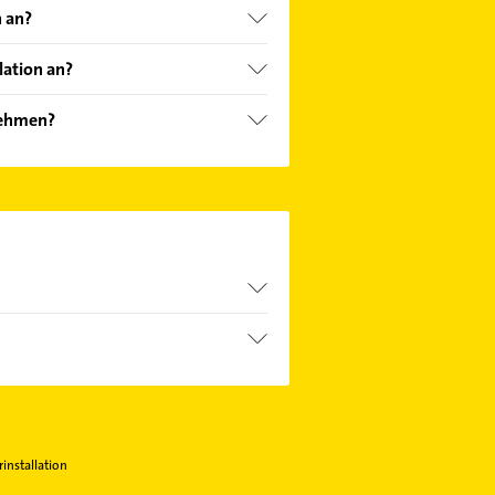
n an?
lation an?
nehmen?
 aufzunehmen. Einfach die
Hier finden Sie alle
Kontaktdaten
.
installation