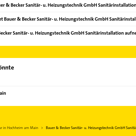
er & Becker Sanitär- u. Heizungstechnik GmbH Sanitärinstallatio
en: Heizung- u. Sanitär und Sanitärinstallationen.
t Bauer & Becker Sanitär- u. Heizungstechnik GmbH Sanitärinstal
 Buderus, Junkers, Vaillant und Viessmann.
Becker Sanitär- u. Heizungstechnik GmbH Sanitärinstallation auf
uer & Becker Sanitär- u. Heizungstechnik GmbH Sanitärinstallation
e Adresse oder Mail in unserem Kontaktdaten-Bereich auswählen. 
könnte
ain
eur in Hochheim am Main
Bauer & Becker Sanitär- u. Heizungstechnik GmbH Sanitär