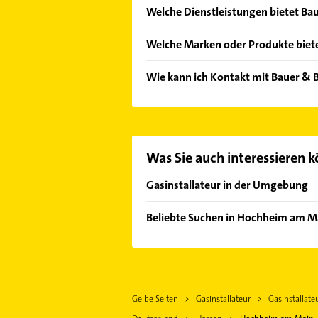
Welche Dienstleistungen bietet Bau
Folgende Leistungen werden angebot
Welche Marken oder Produkte biete
Das Angebot umfasst unter anderem
Wie kann ich Kontakt mit Bauer & 
Es ist sehr einfach Kontakt mit Ba
passenden Kontaktmöglichkeiten wi
Was Sie auch interessieren 
Gasinstallateur in der Umgebung
Bischofsheim bei Rüsselsheim
Beliebte Suchen in Hochheim am M
Ginsheim-Gustavsburg
Elektroinstallation
Rüsselsheim am Main
Elektriker
Flörsheim am Main
Elektro Reparatur
Mainz
Gelbe Seiten
Gasinstallateur
Gasinstallat
Gartenbau & Landschaftsbau
Hofheim am Taunus