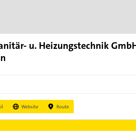
anitär- u. Heizungstechnik Gmb
on
il
Website
Route