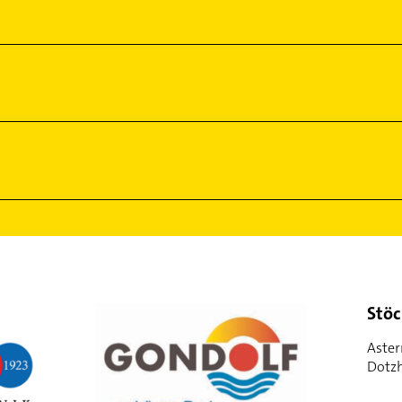
Stö
Aster
Dotz