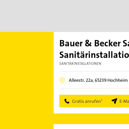
Bauer & Becker S
Sanitärinstallati
SANITÄRINSTALLATIONEN
Alleestr. 22a,
65239
Hochheim
Gratis anrufen
E-Ma