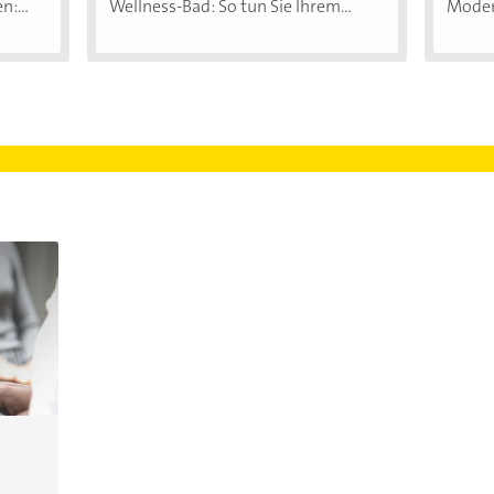
:...
Wellness-Bad: So tun Sie Ihrem...
Moder