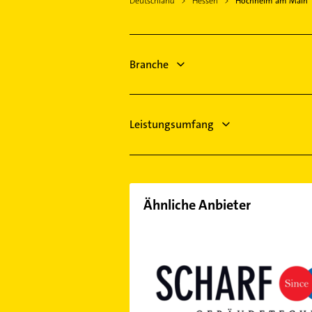
Deutschland
Hessen
Hochheim am Main
Schreiner
Wiesbaden
Phoniatrie
Nauheim Kreis Groß-Gerau
Logopädie
Budenheim
Fensterbauer
Branche
Klein-Winternheim
Fenster
Steuerberater
Leistungsumfang
Ähnliche Anbieter