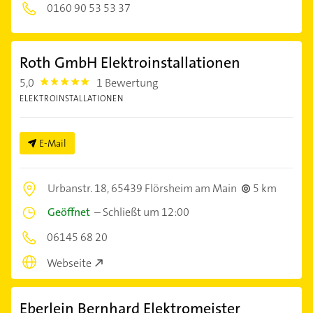
0160 90 53 53 37
Roth GmbH Elektroinstallationen
5,0
1 Bewertung
5.0
ELEKTROINSTALLATIONEN
E-Mail
Urbanstr. 18,
65439 Flörsheim am Main
5 km
Geöffnet
–
Schließt um 12:00
06145 68 20
Webseite
Eberlein Bernhard Elektromeister