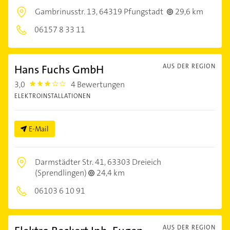
Gambrinusstr. 13,
64319 Pfungstadt
29,6 km
06157 8 33 11
Hans Fuchs GmbH
AUS DER REGION
3,0
4 Bewertungen
3.0
ELEKTROINSTALLATIONEN
E-Mail
Darmstädter Str. 41,
63303 Dreieich
(Sprendlingen)
24,4 km
06103 6 10 91
AUS DER REGION