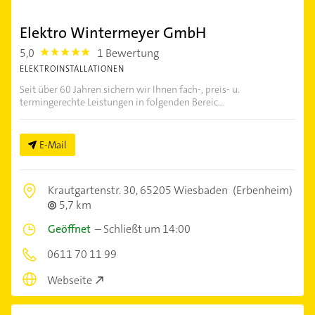
Elektro Wintermeyer GmbH
5,0
1 Bewertung
5.0
ELEKTROINSTALLATIONEN
Seit über 60 Jahren sichern wir Ihnen fach-, preis- u.
termingerechte Leistungen in folgenden Bereic...
E-Mail
Krautgartenstr. 30,
65205 Wiesbaden
(Erbenheim)
5,7 km
Geöffnet
–
Schließt um 14:00
0611 70 11 99
Webseite