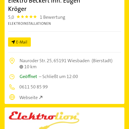
Elektro Beckert Inh. Eugen
Kröger
5,0
1 Bewertung
5.0
ELEKTROINSTALLATIONEN
E-Mail
Nauroder Str. 25,
65191 Wiesbaden
(Bierstadt)
10 km
Geöffnet
–
Schließt um 12:00
0611 50 85 99
Webseite