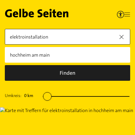
Finden
Umkreis:
0
km