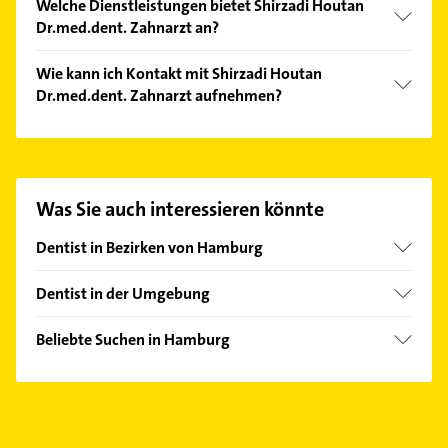
Welche Dienstleistungen bietet Shirzadi Houtan
Dr.med.dent. Zahnarzt an?
Folgende Leistungen werden angeboten: Zahnarzt
Wie kann ich Kontakt mit Shirzadi Houtan
und Implantologie.
Dr.med.dent. Zahnarzt aufnehmen?
Es ist sehr einfach Kontakt mit Shirzadi Houtan
Dr.med.dent. Zahnarzt aufzunehmen. Einfach die
passenden Kontaktmöglichkeiten wie Adresse oder
Mail in unserem Kontaktdaten-Bereich auswählen.
Was Sie auch interessieren könnte
Hier finden Sie alle
Kontaktdaten
.
Dentist in Bezirken von Hamburg
Bezirk Altona
Dentist in der Umgebung
Bezirk Eimsbüttel
Wentorf bei Hamburg
Bezirk Hamburg-Mitte
Beliebte Suchen in Hamburg
Reinbek
Bezirk Hamburg-Nord
Schreiner
Glinde Kreis Stormarn
Bezirk Harburg
Dachdecker
Aumühle bei Hamburg
Bezirk Wandsbek
Bestatter
Barsbüttel