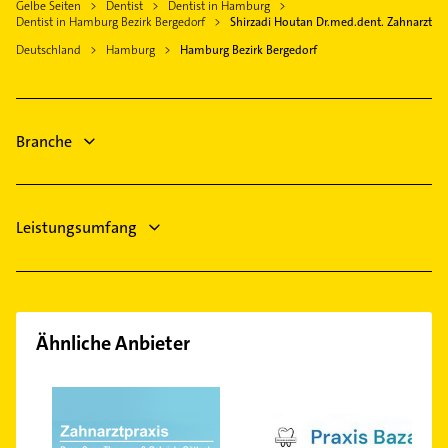
Hamburg-Altstadt
Gelbe Seiten
Dentist
Dentist in Hamburg
Bauunternehmen
Geesthacht
Dentist in Hamburg Bezirk Bergedorf
Shirzadi Houtan Dr.med.dent. Zahnarzt
Elektroinstallation
Stelle Kreis Harburg
Deutschland
Hamburg
Hamburg Bezirk Bergedorf
Elektriker
Winsen (Luhe)
Elektro Reparatur
Seevetal
Phoniatrie
Schwarzenbek
Branche
Logopädie
Steuerberater
Leistungsumfang
Ähnliche Anbieter