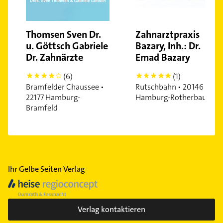
Thomsen Sven Dr.
Zahnarztpraxis
u. Göttsch Gabriele
Bazary, Inh.: Dr.
Dr. Zahnärzte
Emad Bazary
(6)
(1)
4
5
Bramfelder Chaussee •
Rutschbahn • 20146
22177 Hamburg-
Hamburg-Rotherbaum
Bramfeld
Ihr Gelbe Seiten Verlag
Verlag kontaktieren