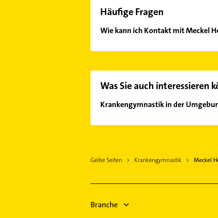
Häufige Fragen
Wie kann ich Kontakt mit Meckel 
Es ist sehr einfach Kontakt mit Me
unserem Kontaktdaten-Bereich ausw
Was Sie auch interessieren 
Krankengymnastik in der Umgebu
Gieboldehausen
Hattorf am Harz
Osterode am Harz
Gelbe Seiten
Krankengymnastik
Meckel H
Herzberg am Harz
Duderstadt
Northeim
Nörten-Hardenberg
Branche
Bovenden