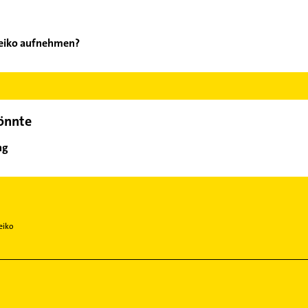
Heiko aufnehmen?
ckel Heiko aufzunehmen. Einfach die passenden Kontaktmöglichkei
ählen. Hier finden Sie alle
Kontaktdaten
.
könnte
ng
eiko