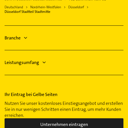
Heizungsfirmen
Haan Rheinland
Heizungsfirmen
Golzheim
Deutschland
Nordrhein-Westfalen
Düsseldorf
Bauunternehmen
Monheim am Rhein
Klempner
Düsseldorf Stadtteil Stadtmitte
Hassels
Klempner
Gasinstallateur
Heerdt
Gasinstallateur
Sanitärinstallation
Lörick
Zahnarzt
Branche
Lohausen
Dachdecker
Oberbilk
Oberkassel
Leistungsumfang
Pempelfort
Rath
Stockum
Unterbilk
Ihr Eintrag bei Gelbe Seiten
Urdenbach
Wersten
Nutzen Sie unser kostenloses Einstiegsangebot und erstellen
Sie in nur wenigen Schritten einen Eintrag, um mehr Kunden
erreichen.
Unternehmen eintragen