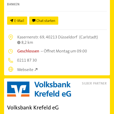
BANKEN
E-Mail
Chat starten
Kasernenstr. 69,
40213 Düsseldorf
(Carlstadt)
8,2 km
Geschlossen
–
Öffnet Montag um 09:00
0211 87 30
Webseite
SILBER PARTNER
Volksbank Krefeld eG