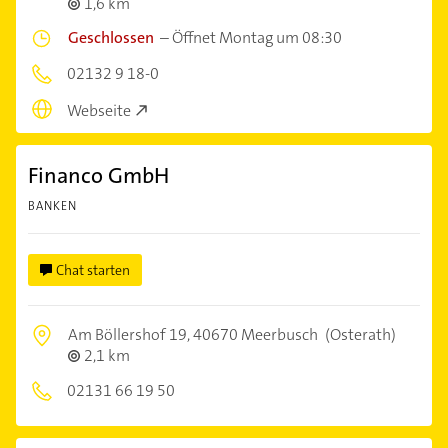
1,6 km
Geschlossen
–
Öffnet Montag um 08:30
02132 9 18-0
Webseite
Financo GmbH
BANKEN
Chat starten
Am Böllershof 19,
40670 Meerbusch
(Osterath)
2,1 km
02131 66 19 50