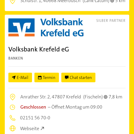
Schulstr. 1,
40668 Meerbusch
(Lank-Latum)
5 km
SILBER PARTNER
Volksbank Krefeld eG
BANKEN
E-Mail
Termin
Chat starten
Anrather Str. 2,
47807 Krefeld
(Fischeln)
7,8 km
Geschlossen
–
Öffnet Montag um 09:00
02151 56 70-0
Webseite