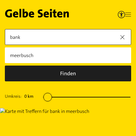
Finden
Umkreis:
0
km