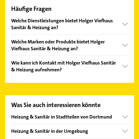
Häufige Fragen
Welche Dienstleistungen bietet Holger Viefhaus
Sanitär & Heizung an?
Folgende Leistungen werden angeboten:
Welche Marken oder Produkte bietet Holger
Abflussreinigung, Abflussreparatur, Badrenovierung,
Viefhaus Sanitär & Heizung an?
Beratung und Brennwerttechnik.
Das Angebot umfasst unter anderem Kieren,
Wie kann ich Kontakt mit Holger Viefhaus Sanitär
Vaillant, Viefhaus, Bad und Bäder.
& Heizung aufnehmen?
Es ist sehr einfach Kontakt mit Holger Viefhaus
Sanitär & Heizung aufzunehmen. Einfach die
passenden Kontaktmöglichkeiten wie Adresse oder
Mail in unserem Kontaktdaten-Bereich auswählen.
Was Sie auch interessieren könnte
Hier finden Sie alle
Kontaktdaten
.
Heizung & Sanitär in Stadtteilen von Dortmund
Aplerbeck
Heizung & Sanitär in der Umgebung
Asseln