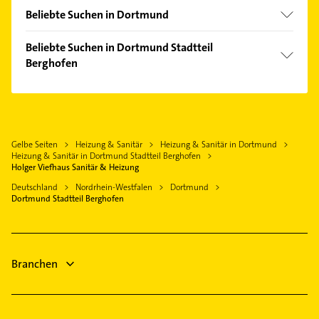
Schwerte
Barop
Beliebte Suchen in Dortmund
Herdecke
Benninghofen-Loh
Bauunternehmen
Unna
Beliebte Suchen in Dortmund Stadtteil
Brackel
Ärztehaus
Berghofen
Hagen Westfalen
Derne
Hausarzt
Witten
Schreiner
Dorstfeld
Allgemeinarzt
Lünen
Arzt
Eving
Arzt
Kamen
Dachdecker
Höchsten
Elektroinstallation
Gelbe Seiten
Heizung & Sanitär
Heizung & Sanitär in Dortmund
Iserlohn
Bestatter
Hörde
Heizung & Sanitär in Dortmund Stadtteil Berghofen
Elektriker
Castrop-Rauxel
Zahnarzt
Holger Viefhaus Sanitär & Heizung
Hombruch
Elektro Reparatur
Waltrop
Maler
Deutschland
Nordrhein-Westfalen
Dortmund
Körne
Schreiner
Dortmund Stadtteil Berghofen
Gartenbau & Landschaftsbau
Kirchlinde
Kammerjäger
Bauunternehmen
Lütgendortmund
Rechtsanwalt
Lichtendorf
Branchen
Lindenhorst
Marten
Mengede