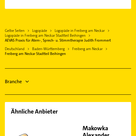
Krankengymnastik
Waiblingen
Physikalische Therapie
Dachdecker
Fellbach
Physiotherapie
Elektroinstallation
Ditzingen
Krankengymnastik
Elektriker
Gelbe Seiten
Logopäde
Logopäde in Freiberg am Neckar
Korb
Dachdecker
Logopäde in Freiberg am Neckar Stadtteil Beihingen
Elektro Reparatur
Winnenden
Bauunternehmen
AEVAS Praxis für Atem-, Sprech- u. Stimmtherapie Judith Frommert
Hausarzt
Kernen im Remstal
Hausarzt
Deutschland
Baden-Württemberg
Freiberg am Neckar
Allgemeinarzt
Freiberg am Neckar Stadtteil Beihingen
Allgemeinarzt
Arzt
Arzt
Immobilien
Branche
Immobilienmakler
Ähnliche Anbieter
Makowka
Alexander