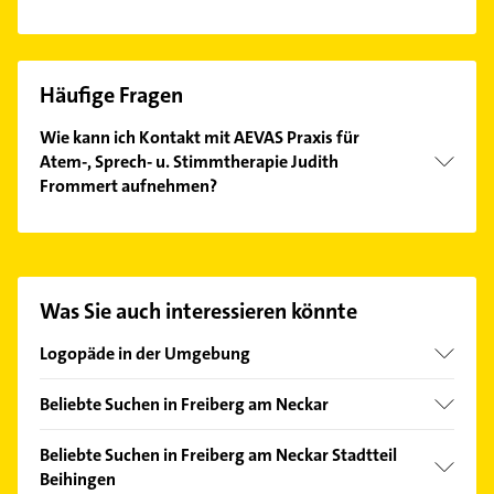
Häufige Fragen
Wie kann ich Kontakt mit AEVAS Praxis für
Atem-, Sprech- u. Stimmtherapie Judith
Frommert aufnehmen?
Es ist sehr einfach Kontakt mit AEVAS Praxis für
Atem-, Sprech- u. Stimmtherapie Judith Frommert
aufzunehmen. Einfach die passenden
Kontaktmöglichkeiten wie Adresse oder Mail in
Was Sie auch interessieren könnte
unserem Kontaktdaten-Bereich auswählen. Hier
finden Sie alle
Kontaktdaten
.
Logopäde in der Umgebung
Ludwigsburg Württemberg
Beliebte Suchen in Freiberg am Neckar
Steinheim an der Murr
Physikalische Therapie
Besigheim
Beliebte Suchen in Freiberg am Neckar Stadtteil
Physiotherapie
Beihingen
Remseck am Neckar