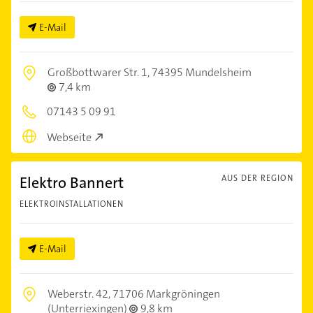
E-Mail
Großbottwarer Str. 1,
74395 Mundelsheim
7,4 km
07143 5 09 91
Webseite
Elektro Bannert
AUS DER REGION
ELEKTROINSTALLATIONEN
E-Mail
Weberstr. 42,
71706 Markgröningen
(Unterriexingen)
9,8 km