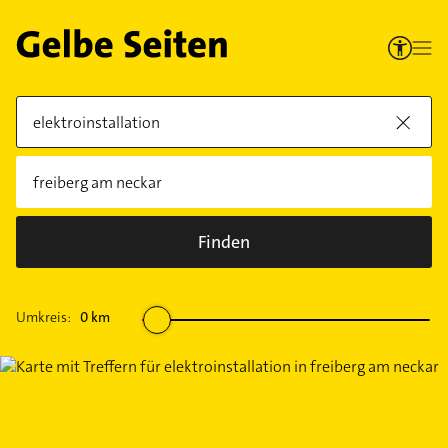
Finden
Umkreis:
0
km