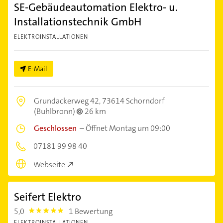
SE-Gebäudeautomation Elektro- u.
Installationstechnik GmbH
ELEKTROINSTALLATIONEN
E-Mail
Grundackerweg 42,
73614 Schorndorf
(Buhlbronn)
26 km
Geschlossen
–
Öffnet Montag um 09:00
07181 99 98 40
Webseite
Seifert Elektro
5,0
1 Bewertung
5.0
ELEKTROINSTALLATIONEN