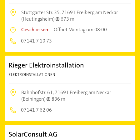
Stuttgarter Str. 35,
71691 Freiberg am Neckar
(Heutingsheim)
673 m
Geschlossen
–
Öffnet Montag um 08:00
07141 7 10 73
Rieger Elektroinstallation
ELEKTROINSTALLATIONEN
Bahnhofstr. 61,
71691 Freiberg am Neckar
(Beihingen)
836 m
07141 7 62 06
SolarConsult AG