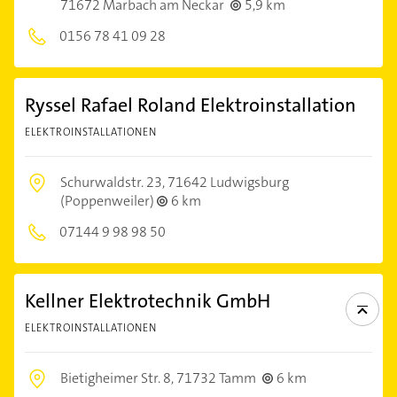
71672 Marbach am Neckar
5,9 km
0156 78 41 09 28
Ryssel Rafael Roland Elektroinstallation
ELEKTROINSTALLATIONEN
Schurwaldstr. 23,
71642 Ludwigsburg
(Poppenweiler)
6 km
07144 9 98 98 50
Kellner Elektrotechnik GmbH
ELEKTROINSTALLATIONEN
Bietigheimer Str. 8,
71732 Tamm
6 km