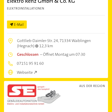
Elektro Renz GmbH & Co. KG
ELEKTROINSTALLATIONEN
E-Mail
Gottlieb-Daimler-Str. 24,
71334 Waiblingen
(Hegnach)
12,3 km
Geschlossen
–
Öffnet Montag um 07:30
07151 95 91 60
Webseite
AUS DER REGION