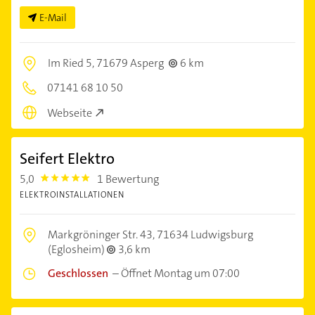
E-Mail
Im Ried 5,
71679 Asperg
6 km
07141 68 10 50
Webseite
Seifert Elektro
5,0
1 Bewertung
5.0
ELEKTROINSTALLATIONEN
Markgröninger Str. 43,
71634 Ludwigsburg
(Eglosheim)
3,6 km
Geschlossen
–
Öffnet Montag um 07:00