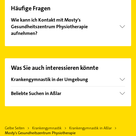
Häufige Fragen
Wie kann ich Kontakt mit Mosty's
Gesundheitszentrum Physiotherapie
aufnehmen?
Es ist sehr einfach Kontakt mit Mosty's
Gesundheitszentrum Physiotherapie aufzunehmen.
Einfach die passenden Kontaktmöglichkeiten wie
Adresse oder Mail in unserem Kontaktdaten-Bereich
Was Sie auch interessieren könnte
auswählen. Hier finden Sie alle
Kontaktdaten
.
Krankengymnastik in der Umgebung
Wetzlar
Beliebte Suchen in Aßlar
Lahnau
Dachdecker
Ehringshausen Dill
Bauunternehmen
Solms
Heizung & Sanitär
Biebertal
Gelbe Seiten
Krankengymnastik
Krankengymnastik in Aßlar
Lüftungsanlagen
Leun
Mosty's Gesundheitszentrum Physiotherapie