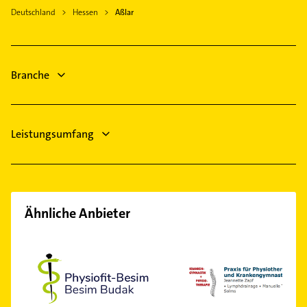
Heizungsbauer
Schöffengrund
Deutschland
Hessen
Aßlar
Heizungsfirmen
Braunfels
Gartenbau & Landschaftsbau
Hohenahr
Rechtsanwalt
Heuchelheim an der Lahn
Branche
Maler
Klempner
Leistungsumfang
Ähnliche Anbieter