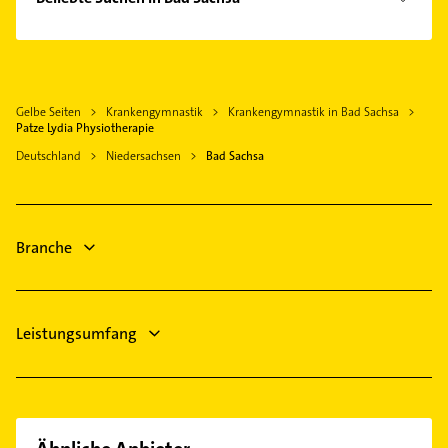
Ellrich
Phoniatrie
Bad Lauterberg im Harz
Logopädie
Sonnenstein
Heizung & Sanitär
Am Ohmberg
Gelbe Seiten
Krankengymnastik
Krankengymnastik in Bad Sachsa
Lüftungsanlagen
Herzberg am Harz
Patze Lydia Physiotherapie
Heizungsbauer
Harztor
Deutschland
Niedersachsen
Bad Sachsa
Heizungsfirmen
Nordhausen Thüringen
Hausarzt
Breitenworbis
Allgemeinarzt
Hattorf am Harz
Branche
Arzt
Maler
Leistungsumfang