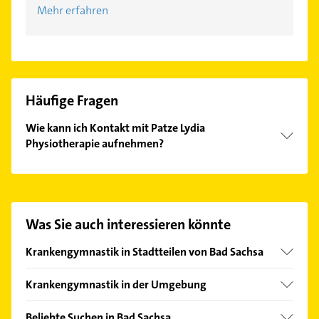
Mehr erfahren
Häufige Fragen
Wie kann ich Kontakt mit Patze Lydia
Physiotherapie aufnehmen?
Es ist sehr einfach Kontakt mit Patze Lydia
Physiotherapie aufzunehmen. Einfach die
passenden Kontaktmöglichkeiten wie Adresse oder
Mail in unserem Kontaktdaten-Bereich auswählen.
Was Sie auch interessieren könnte
Hier finden Sie alle
Kontaktdaten
.
Krankengymnastik in Stadtteilen von Bad Sachsa
Neuhof
Krankengymnastik in der Umgebung
Steina
Walkenried
Tettenborn
Beliebte Suchen in Bad Sachsa