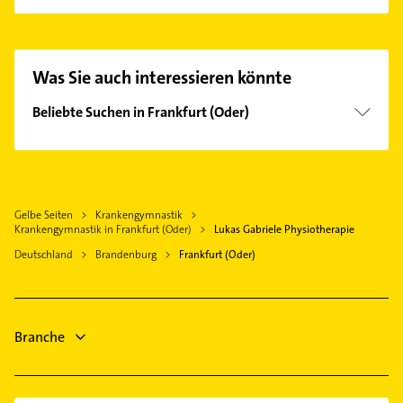
Es ist sehr einfach Kontakt mit Lukas Gabriele
Physiotherapie aufzunehmen. Einfach die
passenden Kontaktmöglichkeiten wie Adresse oder
Mail in unserem Kontaktdaten-Bereich auswählen.
Was Sie auch interessieren könnte
Hier finden Sie alle
Kontaktdaten
.
Beliebte Suchen in Frankfurt (Oder)
Phoniatrie
Logopädie
Maler
Gelbe Seiten
Krankengymnastik
Elektroinstallation
Krankengymnastik in Frankfurt (Oder)
Lukas Gabriele Physiotherapie
Elektriker
Deutschland
Brandenburg
Frankfurt (Oder)
Elektro Reparatur
Dachdecker
Gartenbau & Landschaftsbau
Branche
Hausarzt
Allgemeinarzt