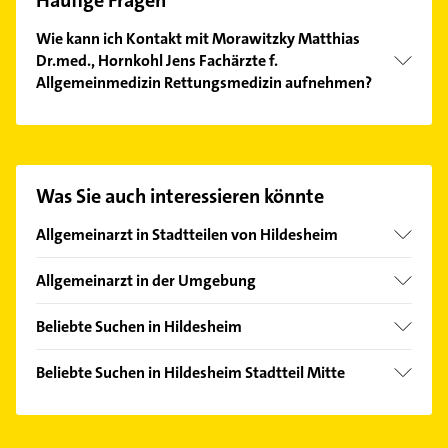
Häufige Fragen
Wie kann ich Kontakt mit Morawitzky Matthias
Dr.med., Hornkohl Jens Fachärzte f.
Allgemeinmedizin Rettungsmedizin aufnehmen?
Es ist sehr einfach Kontakt mit Morawitzky Matthias
Dr.med., Hornkohl Jens Fachärzte f.
Allgemeinmedizin Rettungsmedizin aufzunehmen.
Einfach die passenden Kontaktmöglichkeiten wie
Was Sie auch interessieren könnte
Adresse oder Mail in unserem Kontaktdaten-Bereich
auswählen. Hier finden Sie alle
Kontaktdaten
.
Allgemeinarzt in Stadtteilen von Hildesheim
Achtum
Allgemeinarzt in der Umgebung
Bavenstedt
Harsum
Drispenstedt
Beliebte Suchen in Hildesheim
Giesen bei Hildesheim
Einum
Elektroinstallation
Diekholzen
Beliebte Suchen in Hildesheim Stadtteil Mitte
Himmelsthür
Elektriker
Bad Salzdetfurth
Fensterbauer
Itzum
Elektro Reparatur
Sarstedt
Fenster
Marienburg
Dachdecker