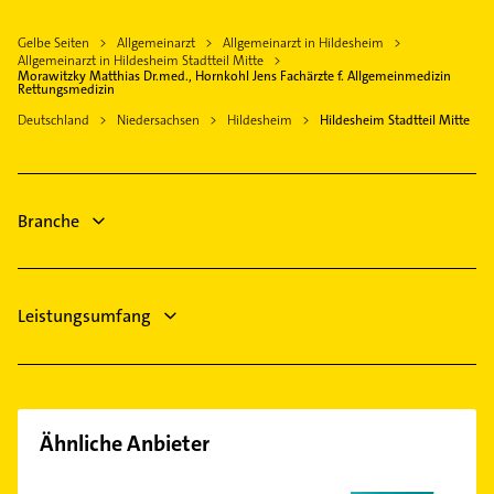
Nordstemmen
Physikalische Therapie
Marienburger Höhe
Bauunternehmen
Gronau (Leine)
Gelbe Seiten
Allgemeinarzt
Allgemeinarzt in Hildesheim
Physiotherapie
Marienrode
Steuerberater
Allgemeinarzt in Hildesheim Stadtteil Mitte
Sehnde
Morawitzky Matthias Dr.med., Hornkohl Jens Fachärzte f. Allgemeinmedizin
Krankengymnastik
Moritzberg
Physikalische Therapie
Rettungsmedizin
Pattensen
Schreiner
Neuhof
Physiotherapie
Deutschland
Niedersachsen
Hildesheim
Hildesheim Stadtteil Mitte
Söhlde
Bestatter
Neustadt
Krankengymnastik
Steuerberater
Ochtersum
Kanalreinigung
Ärztehaus
Sorsum
Branche
Rechtsanwalt
Uppen
Leistungsumfang
Ähnliche Anbieter