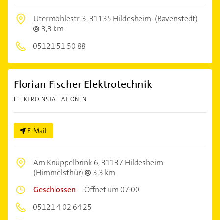
Utermöhlestr. 3,
31135 Hildesheim
(Bavenstedt)
3,3 km
05121 51 50 88
Florian Fischer Elektrotechnik
ELEKTROINSTALLATIONEN
E-Mail
Am Knüppelbrink 6,
31137 Hildesheim
(Himmelsthür)
3,3 km
Geschlossen
–
Öffnet um 07:00
05121 4 02 64 25