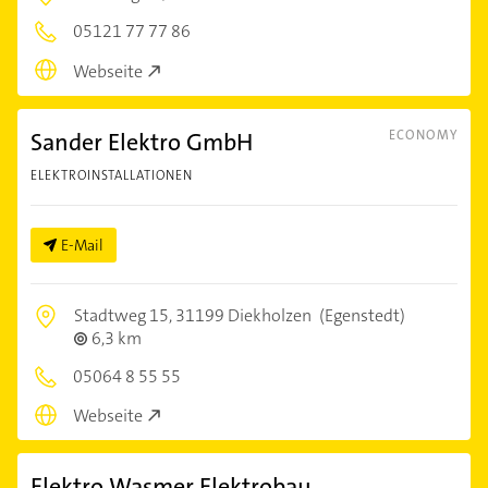
05121 77 77 86
Webseite
Sander Elektro GmbH
ECONOMY
ELEKTROINSTALLATIONEN
E-Mail
Stadtweg 15,
31199 Diekholzen
(Egenstedt)
6,3 km
05064 8 55 55
Webseite
Elektro Wasmer Elektrobau