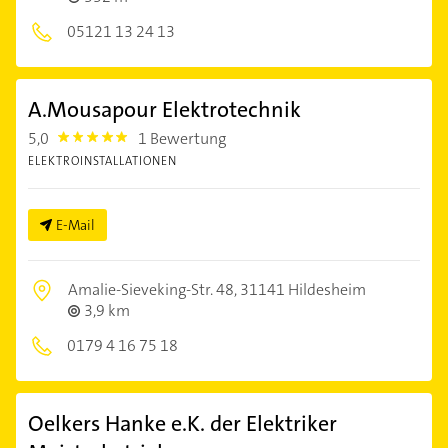
05121 13 24 13
A.Mousapour Elektrotechnik
5,0
1 Bewertung
5.0
ELEKTROINSTALLATIONEN
E-Mail
Amalie-Sieveking-Str. 48,
31141 Hildesheim
3,9 km
0179 4 16 75 18
Oelkers Hanke e.K. der Elektriker