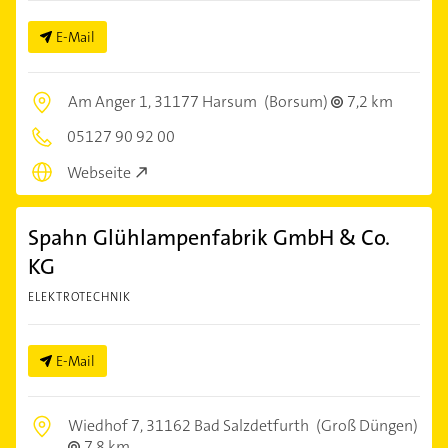
E-Mail
Am Anger 1,
31177 Harsum
(Borsum)
7,2 km
05127 90 92 00
Webseite
Spahn Glühlampenfabrik GmbH & Co.
KG
ELEKTROTECHNIK
E-Mail
Wiedhof 7,
31162 Bad Salzdetfurth
(Groß Düngen)
7,8 km