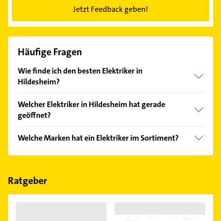
Jetzt Feedback geben!
Häufige Fragen
Wie finde ich den besten Elektriker in
Hildesheim?
Vergleichen Sie alle Anbieter anhand echter
Welcher Elektriker in Hildesheim hat gerade
Kundenmeinungen und profitieren Sie von den
geöffnet?
Empfehlungen. Die Suchergebnisse können Sie sich
einfach nach
Bewertungen
sortiert anzeigen lassen.
Im Anbieter-Bereich finden Sie alle
Öffnungszeiten
.
Welche Marken hat ein Elektriker im Sortiment?
Bitte beachten Sie, dass diese an Sonn- und
Feiertagen abweichen können.
Der Elektriker verkauft Marken wie LCN.
Ratgeber