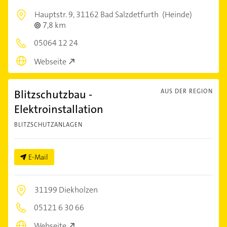
Hauptstr. 9,
31162 Bad Salzdetfurth
(Heinde)
7,8 km
05064 12 24
Webseite
Blitzschutzbau -
AUS DER REGION
Elektroinstallation
BLITZSCHUTZANLAGEN
E-Mail
31199 Diekholzen
05121 6 30 66
Webseite