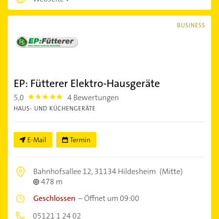
BUSINESS
EP: Fütterer Elektro-Hausgeräte
5,0
4 Bewertungen
5.0
HAUS- UND KÜCHENGERÄTE
E-Mail
Termin
Bahnhofsallee 12,
31134 Hildesheim
(Mitte)
478 m
Geschlossen
–
Öffnet um 09:00
05121 1 24 02