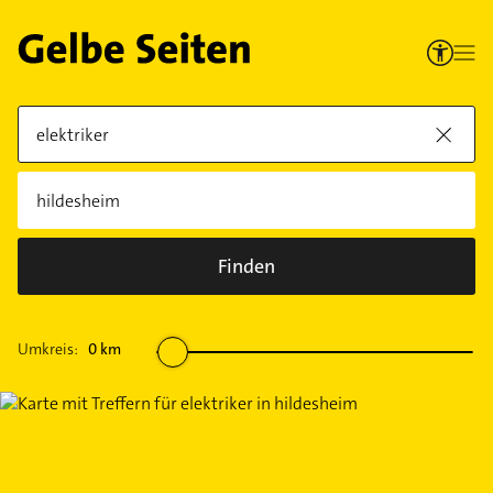
Finden
Umkreis:
0
km