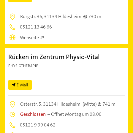
Burgstr. 36,
31134 Hildesheim
730 m
05121 13 46 66
Webseite
Rücken im Zentrum Physio-Vital
PHYSIOTHERAPIE
E-Mail
Osterstr. 5,
31134 Hildesheim
(Mitte)
741 m
Geschlossen
–
Öffnet Montag um 08:00
05121 9 99 04 62