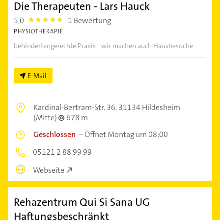
Die Therapeuten - Lars Hauck
5,0
1 Bewertung
5.0
PHYSIOTHERAPIE
behindertengerechte Praxis - wir machen auch Hausbesuche
E-Mail
Kardinal-Bertram-Str. 36,
31134 Hildesheim
(Mitte)
678 m
Geschlossen
–
Öffnet Montag um 08:00
05121 2 88 99 99
Webseite
Rehazentrum Qui Si Sana UG
Haftungsbeschränkt