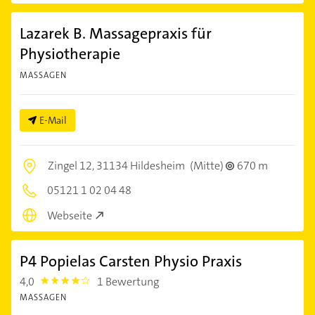
Lazarek B. Massagepraxis für
Physiotherapie
MASSAGEN
E-Mail
Zingel 12,
31134 Hildesheim
(Mitte)
670 m
05121 1 02 04 48
Webseite
P4 Popielas Carsten Physio Praxis
4,0
1 Bewertung
4.0
MASSAGEN