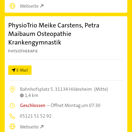
Webseite
PhysioTrio Meike Carstens, Petra
Maibaum Osteopathie
Krankengymnastik
PHYSIOTHERAPIE
E-Mail
Bahnhofsplatz 5,
31134 Hildesheim
(Mitte)
1,4 km
Geschlossen
–
Öffnet Montag um 07:30
05121 51 52 92
Webseite