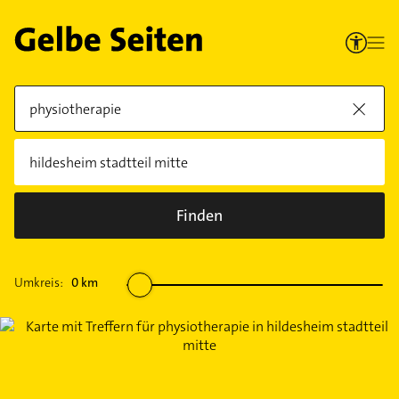
Finden
Umkreis:
0
km