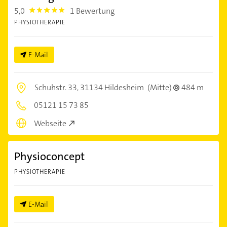
5,0
1 Bewertung
5.0
PHYSIOTHERAPIE
E-Mail
Schuhstr. 33,
31134 Hildesheim
(Mitte)
484 m
05121 15 73 85
Webseite
Physioconcept
PHYSIOTHERAPIE
E-Mail