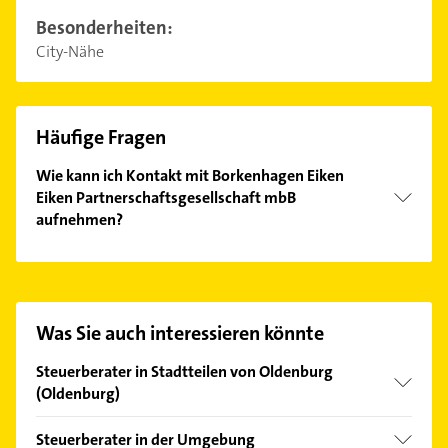
Besonderheiten:
City-Nähe
Häufige Fragen
Wie kann ich Kontakt mit Borkenhagen Eiken
Eiken Partnerschaftsgesellschaft mbB
aufnehmen?
Es ist sehr einfach Kontakt mit Borkenhagen Eiken
Eiken Partnerschaftsgesellschaft mbB
aufzunehmen. Einfach die passenden
Kontaktmöglichkeiten wie Adresse oder Mail in
Was Sie auch interessieren könnte
unserem Kontaktdaten-Bereich auswählen. Hier
finden Sie alle
Kontaktdaten
.
Steuerberater in Stadtteilen von Oldenburg
(Oldenburg)
Alexandersfeld
Steuerberater in der Umgebung