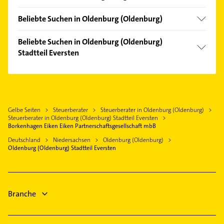
Bürgerfelde
Wardenburg
Bloherfelde
Beliebte Suchen in Oldenburg (Oldenburg)
Hatten
Donnerschwee
Klempner
Rastede
Beliebte Suchen in Oldenburg (Oldenburg)
Etzhorn
Gasinstallateur
Stadtteil Eversten
Bad Zwischenahn
Innenstadt
Sanitärinstallation
Edewecht
Bauunternehmen
Kreyenbrück
Elektroinstallation
Wiefelstede
Klempner
Nadorst
Elektriker
Hude (Oldb)
Gasinstallateur
Ofenerdiek
Elektro Reparatur
Gelbe Seiten
Steuerberater
Steuerberater in Oldenburg (Oldenburg)
Berne
Sanitärinstallation
Ohmstede
Steuerberater in Oldenburg (Oldenburg) Stadtteil Eversten
Putzfrau
Großenkneten
Elektroinstallation
Borkenhagen Eiken Eiken Partnerschaftsgesellschaft mbB
Osternburg
Gebäudereinigung
Bösel Oldenburg
Elektriker
Deutschland
Niedersachsen
Oldenburg (Oldenburg)
Tweelbäke
Physikalische Therapie
Oldenburg (Oldenburg) Stadtteil Eversten
Elektro Reparatur
Wechloy
Physiotherapie
Gartenbau & Landschaftsbau
Putzfrau
Branche
Gebäudereinigung