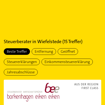
Steuerberater
in
Wiefelstede
(
15
Treffer)
Beste Treffer
Entfernung
Geöffnet
Steuererklärungen
Einkommensteuererklärung
Jahresabschlüsse
AUS DER REGION
FIRST CLASS