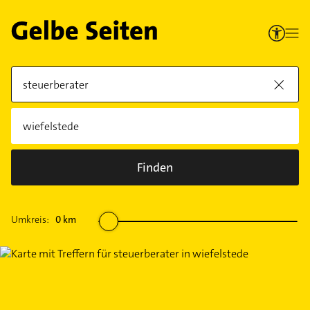
Finden
Umkreis:
0
km