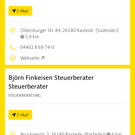
E-Mail
Oldenburger Str. 84,
26180 Rastede
(Südende I)
5,9 km
04402 8 69 74-0
Webseite
Björn Finkeisen Steuerberater
Steuerberater
STEUERBERATUNG
E-Mail
Brucknerstr. 2,
26180 Rastede
(Rastede I)
6 km