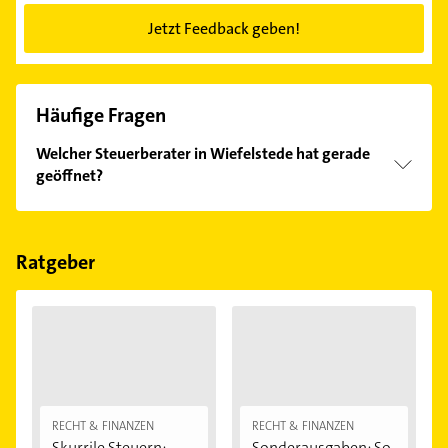
Jetzt Feedback geben!
Häufige Fragen
Welcher Steuerberater in Wiefelstede hat gerade
geöffnet?
Im Anbieter-Bereich finden Sie alle
Öffnungszeiten
.
Bitte beachten Sie, dass diese an Sonn- und
Feiertagen abweichen können.
Ratgeber
RECHT & FINANZEN
RECHT & FINANZEN
Skurrile Steuern:
Sonderausgaben: So