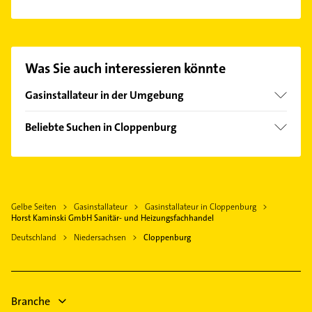
Es ist sehr einfach Kontakt mit Horst Kaminski
GmbH Sanitär- und Heizungsfachhandel
aufzunehmen. Einfach die passenden
Kontaktmöglichkeiten wie Adresse oder Mail in
Was Sie auch interessieren könnte
unserem Kontaktdaten-Bereich auswählen. Hier
finden Sie alle
Kontaktdaten
.
Gasinstallateur in der Umgebung
Molbergen
Beliebte Suchen in Cloppenburg
Cappeln (Oldenburg)
Elektroinstallation
Quakenbrück
Elektriker
Vechta
Elektro Reparatur
Lohne (Oldenburg)
Gelbe Seiten
Gasinstallateur
Gasinstallateur in Cloppenburg
Immobilien
Horst Kaminski GmbH Sanitär- und Heizungsfachhandel
Immobilienmakler
Deutschland
Niedersachsen
Cloppenburg
Lüftungsanlagen
Heizungsbauer
Heizungsfirmen
Branche
Hausarzt