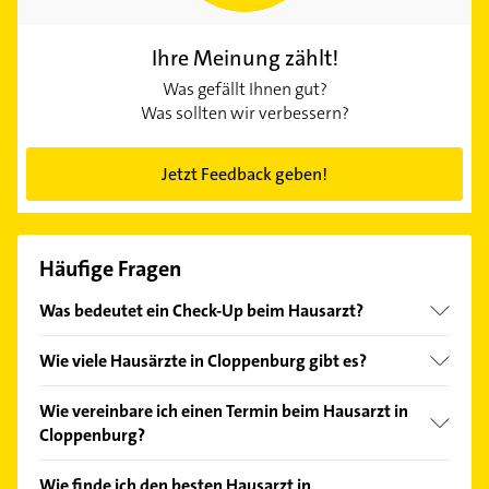
Ihre Meinung zählt!
Was gefällt Ihnen gut?
Was sollten wir verbessern?
Jetzt Feedback geben!
Häufige Fragen
Was bedeutet ein Check-Up beim Hausarzt?
Ab 35 Jahren haben gesetzlich Versicherte alle drei
Wie viele Hausärzte in Cloppenburg gibt es?
Jahre Anspruch auf eine Vorsorgeuntersuchung. Der
Hausarzt in Cloppenburg führt dabei ein
Bei Gelbe Seiten finden Sie derzeit 8 Treffer
Wie vereinbare ich einen Termin beim Hausarzt in
Anamnesegespräch und eine körperliche
Hausärzte in Cloppenburg und näherer Umgebung.
Cloppenburg?
Untersuchung durch. Der Check-Up beinhaltet
Neben den Kontaktdaten finden Sie weitere
ebenfalls eine Blutuntersuchung und einen Urin-
Informationen, um den für Sie passenden Hausarzt
Nehmen Sie ganz einfach per Telefon Kontakt zu
Wie finde ich den besten Hausarzt in