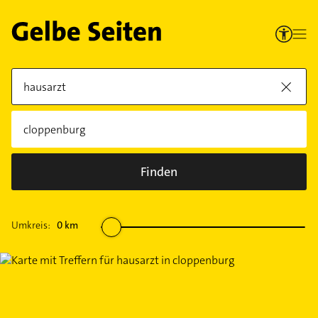
Finden
Umkreis:
0
km