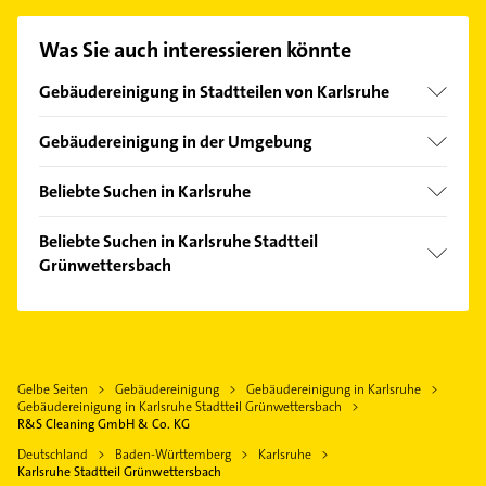
Kontaktmöglichkeiten wie Adresse oder Mail in
unserem Kontaktdaten-Bereich auswählen. Hier
Was Sie auch interessieren könnte
finden Sie alle
Kontaktdaten
.
Gebäudereinigung in Stadtteilen von Karlsruhe
Beiertheim-Bulach
Gebäudereinigung in der Umgebung
Bergwald
Waldbronn
Daxlanden
Beliebte Suchen in Karlsruhe
Ettlingen
Durlach
Rohrreinigung
Karlsbad
Beliebte Suchen in Karlsruhe Stadtteil
Grötzingen
Kanalreinigung
Grünwettersbach
Pfinztal
Grünwinkel
Kammerjäger
Stutensee
Rohrreinigung
Hagsfeld
Ärztehaus
Rheinstetten
Kanalreinigung
Hohenwettersbach
Hausarzt
Malsch Kreis Karlsruhe
Kammerjäger
Innenstadt-West
Allgemeinarzt
Gelbe Seiten
Gebäudereinigung
Gebäudereinigung in Karlsruhe
Straubenhardt
Hausarzt
Knielingen
Gebäudereinigung in Karlsruhe Stadtteil Grünwettersbach
Arzt
Durmersheim
Allgemeinarzt
R&S Cleaning GmbH & Co. KG
Mühlburg
Elektroinstallation
Eggenstein-Leopoldshafen
Arzt
Deutschland
Baden-Württemberg
Karlsruhe
Maxau
Elektriker
Karlsruhe Stadtteil Grünwettersbach