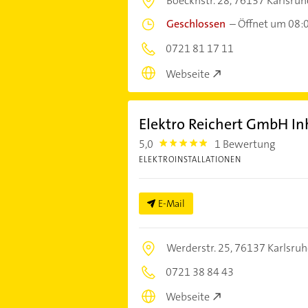
Boeckhstr. 28,
76137 Karlsruh
Geschlossen
–
Öffnet um 08:
0721 81 17 11
Webseite
Elektro Reichert GmbH Inh
5,0
1 Bewertung
5.0
ELEKTROINSTALLATIONEN
E-Mail
Werderstr. 25,
76137 Karlsruh
0721 38 84 43
Webseite