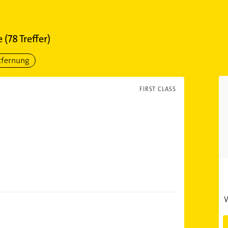
e
(
78
Treffer)
tfernung
FIRST CLASS
W