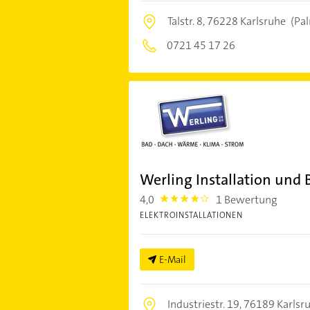
Talstr. 8,
76228 Karlsruhe
(Pa
0721 45 17 26
Werling Installation und
4,0
1 Bewertung
4.0
ELEKTROINSTALLATIONEN
E-Mail
Industriestr. 19,
76189 Karlsr