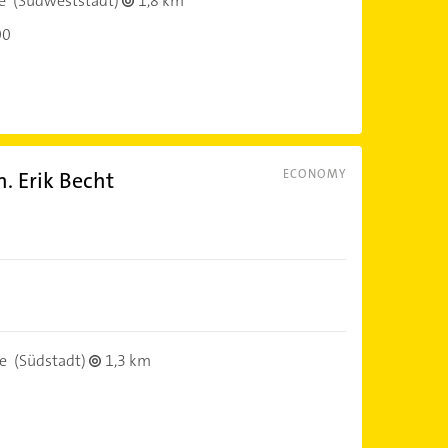
e
(Südweststadt)
1,8 km
00
. Erik Becht
ECONOMY
e
(Südstadt)
1,3 km