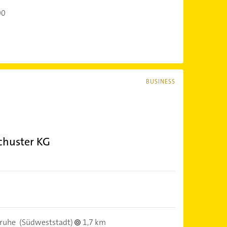
00
BUSINESS
chuster KG
sruhe
(Südweststadt)
1,7 km