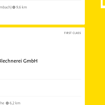
lmbach)
9,6 km
FIRST CLASS
 Blechnerei GmbH
uhe
6,2 km