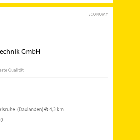
ECONOMY
otechnik GmbH
este Qualität
rlsruhe
(Daxlanden)
4,3 km
00