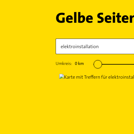
Umkreis:
0
km