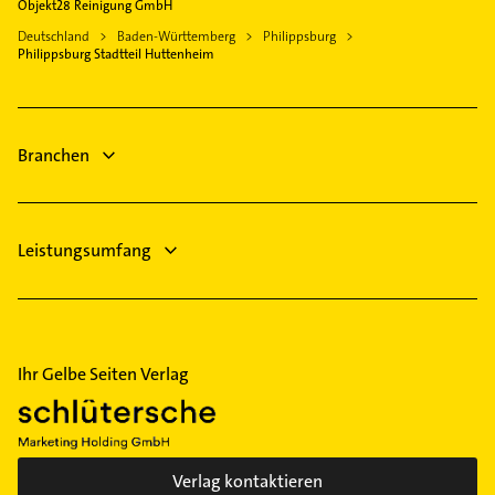
Speyer
Gartenbau & Landschaftsbau
Objekt28 Reinigung GmbH
Immobilien
Stutensee
Deutschland
Baden-Württemberg
Philippsburg
Immobilienmakler
Philippsburg Stadtteil Huttenheim
Bestatter
Branchen
Leistungsumfang
Ihr Gelbe Seiten Verlag
Verlag kontaktieren