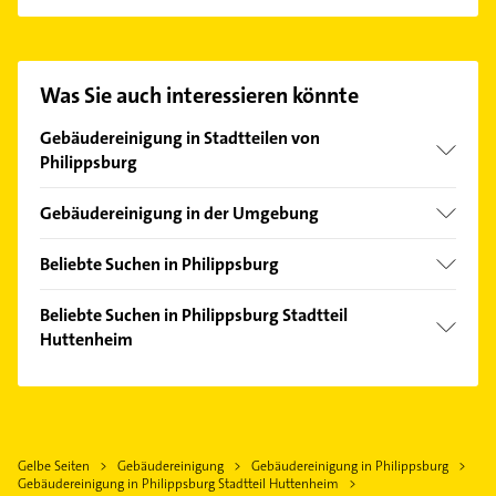
Es ist sehr einfach Kontakt mit Objekt28 Reinigung
GmbH aufzunehmen. Einfach die passenden
Kontaktmöglichkeiten wie Adresse oder Mail in
unserem Kontaktdaten-Bereich auswählen. Hier
Was Sie auch interessieren könnte
finden Sie alle
Kontaktdaten
.
Gebäudereinigung in Stadtteilen von
Philippsburg
Rheinsheim
Gebäudereinigung in der Umgebung
Dettenheim
Beliebte Suchen in Philippsburg
Germersheim
Klempner
Oberhausen-Rheinhausen
Beliebte Suchen in Philippsburg Stadtteil
Gasinstallateur
Huttenheim
Linkenheim-Hochstetten
Sanitärinstallation
Karlsdorf-Neuthard
Heizung & Sanitär
Physikalische Therapie
Bruchsal
Lüftungsanlagen
Physiotherapie
Eggenstein-Leopoldshafen
Heizungsbauer
Krankengymnastik
Gelbe Seiten
Gebäudereinigung
Gebäudereinigung in Philippsburg
Bad Schönborn
Heizungsfirmen
Gebäudereinigung in Philippsburg Stadtteil Huttenheim
Rechtsanwalt