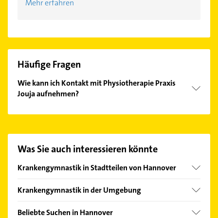
Mehr erfahren
Häufige Fragen
Wie kann ich Kontakt mit Physiotherapie Praxis
Jouja aufnehmen?
Es ist sehr einfach Kontakt mit Physiotherapie
Praxis Jouja aufzunehmen. Einfach die passenden
Kontaktmöglichkeiten wie Adresse oder Mail in
unserem Kontaktdaten-Bereich auswählen. Hier
Was Sie auch interessieren könnte
finden Sie alle
Kontaktdaten
.
Krankengymnastik in Stadtteilen von Hannover
Ahlem
Krankengymnastik in der Umgebung
Anderten
Hemmingen Hannover
Badenstedt
Beliebte Suchen in Hannover