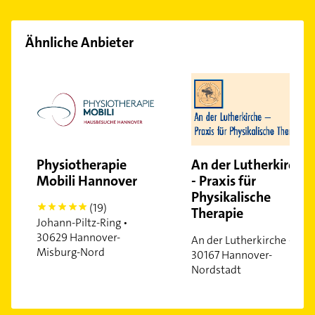
List
Marienwerder
Ähnliche Anbieter
Misburg-Nord
Mitte
Mittelfeld
Nordstadt
Oberricklingen
Oststadt
Physiotherapie
An der Lutherkirche
Südstadt
Mobili Hannover
- Praxis für
Stöcken
Physikalische
(19)
Vahrenwald
5
Therapie
Johann-Piltz-Ring •
Vinnhorst
30629 Hannover-
An der Lutherkirche •
Wülferode
Misburg-Nord
30167 Hannover-
Wettbergen
Nordstadt
Zoo