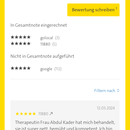
Bewertung schreiben
In Gesamtnote eingerechnet
golocal
(3)
5.0
11880
(5)
5.0
Nicht in Gesamtnote aufgeführt
google
(112)
5.0
Filtern nach
12.03.2024
11880
5.0
Therapeutin Frau Abdul Kader hat mich behandelt,
sie ist super nett, bemüht und kompetent. Ich bin