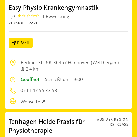
Easy Physio Krankengymnastik
1,0
1 Bewertung
1.0
PHYSIOTHERAPIE
E-Mail
Berliner Str. 6B,
30457 Hannover
(Wettbergen)
2,4 km
Geöffnet
–
Schließt um 19:00
0511 47 55 33 53
Webseite
Tenhagen Heide Praxis für
AUS DER REGION
FIRST CLASS
Physiotherapie