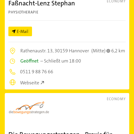
Faßnacht-Lenz Stephan
ECONOMY
PHYSIOTHERAPIE
E-Mail
Rathenaustr. 13,
30159 Hannover
(Mitte)
6,2 km
Geöffnet
–
Schließt um 18:00
0511 9 88 76 66
Webseite
ECONOMY