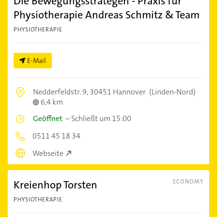
Die Bewegungsstrategen - Praxis für
Physiotherapie Andreas Schmitz & Team
PHYSIOTHERAPIE
E-Mail
Nedderfeldstr. 9,
30451 Hannover
(Linden-Nord)
6,4 km
Geöffnet
–
Schließt um 15:00
0511 45 18 34
Webseite
Kreienhop Torsten
ECONOMY
PHYSIOTHERAPIE