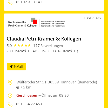
05102 91 31 41
FIRST CLASS
Claudia Petri-Kramer & Kollegen
5,0
177 Bewertungen
5.0
RECHTSANWÄLTE: ARBEITSRECHT (FACHANWÄLTE)
E-Mail
Wülferoder Str. 51,
30539 Hannover
(Bemerode)
7,5 km
Geschlossen
–
Öffnet um 08:30
0511 54 22 45-0