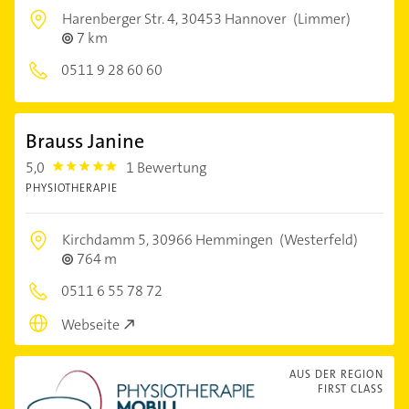
Harenberger Str. 4,
30453 Hannover
(Limmer)
7 km
0511 9 28 60 60
Brauss Janine
5,0
1 Bewertung
5.0
PHYSIOTHERAPIE
Kirchdamm 5,
30966 Hemmingen
(Westerfeld)
764 m
0511 6 55 78 72
Webseite
AUS DER REGION
FIRST CLASS