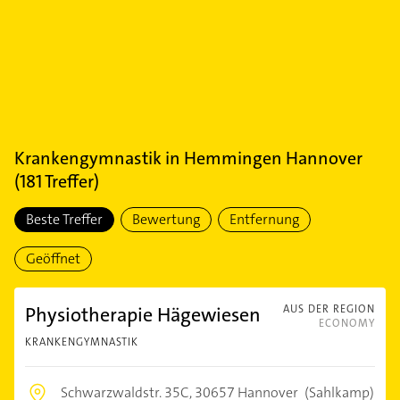
Krankengymnastik
in
Hemmingen Hannover
(
181
Treffer)
Beste Treffer
Bewertung
Entfernung
Geöffnet
Physiotherapie Hägewiesen
AUS DER REGION
ECONOMY
KRANKENGYMNASTIK
Schwarzwaldstr. 35C,
30657 Hannover
(Sahlkamp)