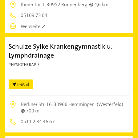
Ihmer Tor 1,
30952 Ronnenberg
4,6 km
05109 73 04
Webseite
Schulze Sylke Krankengymnastik u.
Lymphdrainage
PHYSIOTHERAPIE
E-Mail
Berliner Str. 16,
30966 Hemmingen
(Westerfeld)
700 m
0511 2 34 46 67