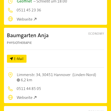
Geöffnet
–
Schließt um 18:00
0511 45 23 36
Webseite
Baumgarten Anja
ECONOMY
PHYSIOTHERAPIE
E-Mail
Limmerstr. 34,
30451 Hannover
(Linden-Nord)
6,2 km
0511 44 85 05
Webseite