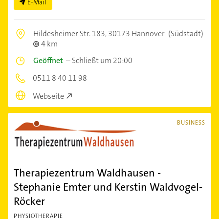
E-Mail
Hildesheimer Str. 183,
30173 Hannover
(Südstadt)
4 km
Geöffnet
–
Schließt um 20:00
0511 8 40 11 98
Webseite
BUSINESS
Therapiezentrum Waldhausen -
Stephanie Emter und Kerstin Waldvogel-
Röcker
PHYSIOTHERAPIE