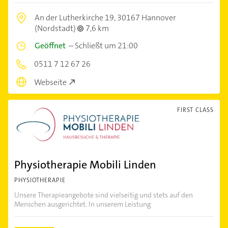
An der Lutherkirche 19,
30167 Hannover
(Nordstadt)
7,6 km
Geöffnet
–
Schließt um 21:00
0511 7 12 67 26
Webseite
FIRST CLASS
Physiotherapie Mobili Linden
PHYSIOTHERAPIE
Unsere Therapieangebote sind vielseitig und stets auf den
Menschen ausgerichtet. In unserem Leistung