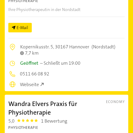
PHYSIOTHERAPIE
Ihre Physiotherapeutin in der Nordstadt
E-Mail
Kopernikusstr. 5,
30167 Hannover
(Nordstadt)
7,7 km
Geöffnet
–
Schließt um 19:00
0511 66 08 92
Webseite
Wandra Elvers Praxis für
ECONOMY
Physiotherapie
5,0
1 Bewertung
5.0
PHYSIOTHERAPIE