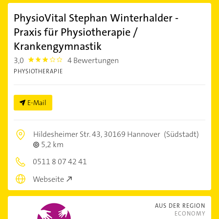
PhysioVital Stephan Winterhalder -
Praxis für Physiotherapie /
Krankengymnastik
3,0
4 Bewertungen
3.0
PHYSIOTHERAPIE
E-Mail
Hildesheimer Str. 43,
30169 Hannover
(Südstadt)
5,2 km
0511 8 07 42 41
Webseite
AUS DER REGION
ECONOMY