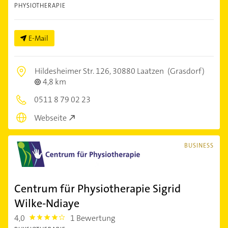
PHYSIOTHERAPIE
E-Mail
Hildesheimer Str. 126,
30880 Laatzen
(Grasdorf)
4,8 km
0511 8 79 02 23
Webseite
BUSINESS
Centrum für Physiotherapie Sigrid
Wilke-Ndiaye
4,0
1 Bewertung
4.0