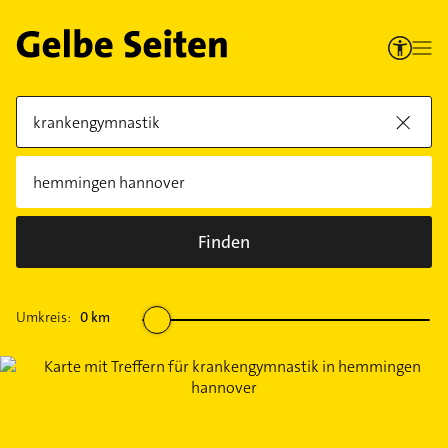
Finden
Umkreis:
0
km