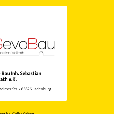
 Bau Inh. Sebastian
rath e.K.
eimer Str. • 68526 Ladenburg
trag bei Gelbe Seiten