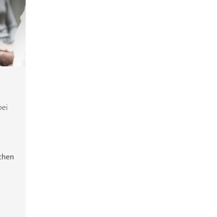
bei
ichen