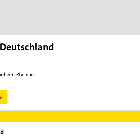
.Deutschland
nheim-Rheinau
e
nd