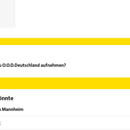
au O.O.D.Deutschland aufnehmen?
arna-Bau O.O.D.Deutschland aufzunehmen. Einfach die passenden K
Bereich auswählen. Hier finden Sie alle
Kontaktdaten
.
könnte
on Mannheim
g