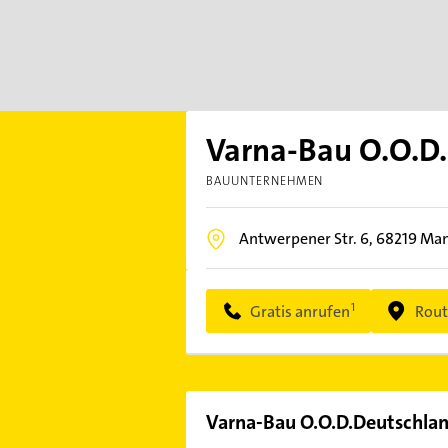
Varna-Bau O.O.D
BAUUNTERNEHMEN
Antwerpener Str. 6,
68219
Man
Gratis anrufen
Rout
Varna-Bau O.O.D.Deutschla