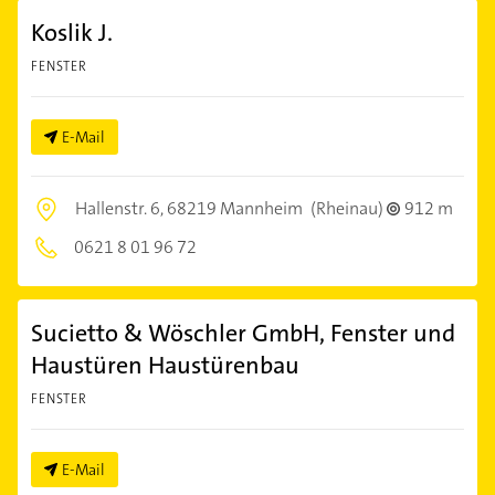
Koslik J.
FENSTER
E-Mail
Hallenstr. 6,
68219 Mannheim
(Rheinau)
912 m
0621 8 01 96 72
Sucietto & Wöschler GmbH, Fenster und
Haustüren Haustürenbau
FENSTER
E-Mail