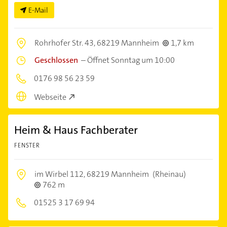
E-Mail
Rohrhofer Str. 43,
68219 Mannheim
1,7 km
Geschlossen
–
Öffnet Sonntag um 10:00
0176 98 56 23 59
Webseite
Heim & Haus Fachberater
FENSTER
im Wirbel 112,
68219 Mannheim
(Rheinau)
762 m
01525 3 17 69 94