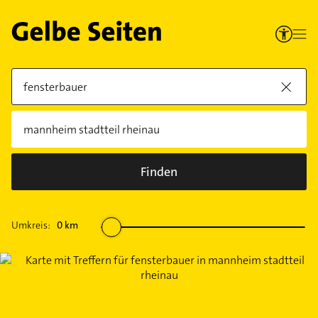
Finden
Umkreis:
0
km