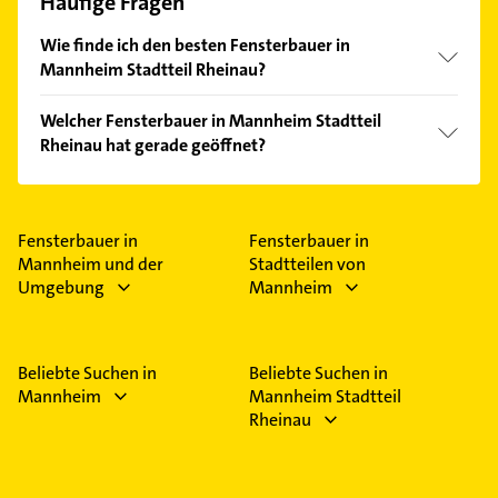
Häufige Fragen
Wie finde ich den besten Fensterbauer in
Mannheim Stadtteil Rheinau?
Vergleichen Sie alle Anbieter anhand echter
Welcher Fensterbauer in Mannheim Stadtteil
Kundenmeinungen und profitieren Sie von den
Rheinau hat gerade geöffnet?
Empfehlungen. Die Suchergebnisse können Sie sich
einfach nach
Bewertungen
sortiert anzeigen lassen.
Im Anbieter-Bereich finden Sie alle
Öffnungszeiten
.
Bitte beachten Sie, dass diese an Sonn- und
Feiertagen abweichen können.
Fensterbauer in
Fensterbauer in
Mannheim und der
Stadtteilen von
Umgebung
Mannheim
Beliebte Suchen in
Beliebte Suchen in
Mannheim
Mannheim Stadtteil
Rheinau