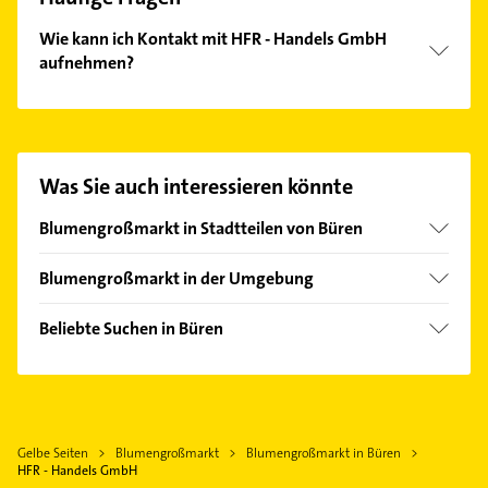
Wie kann ich Kontakt mit HFR - Handels GmbH
aufnehmen?
Es ist sehr einfach Kontakt mit HFR - Handels GmbH
aufzunehmen. Einfach die passenden
Kontaktmöglichkeiten wie Adresse oder Mail in
unserem Kontaktdaten-Bereich auswählen. Hier
Was Sie auch interessieren könnte
finden Sie alle
Kontaktdaten
.
Blumengroßmarkt in Stadtteilen von Büren
Steinhausen
Blumengroßmarkt in der Umgebung
Bad Wünnenberg
Beliebte Suchen in Büren
Geseke
Heizung & Sanitär
Salzkotten
Lüftungsanlagen
Erwitte
Heizungsbauer
Borchen
Gelbe Seiten
Blumengroßmarkt
Blumengroßmarkt in Büren
Heizungsfirmen
Brilon
HFR - Handels GmbH