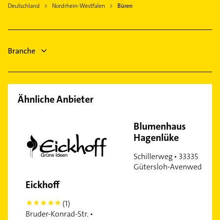
Dachdecker
Warstein
Deutschland
Nordrhein-Westfalen
Büren
Steuerberater
Lippstadt
Physikalische Therapie
Olsberg
Physiotherapie
Marsberg
Branche
Krankengymnastik
Gartenbau & Landschaftsbau
Ähnliche Anbieter
Blumenhaus
Hagenlüke
Schillerweg • 33335
Gütersloh-Avenwedde
Eickhoff
(1)
5
Bruder-Konrad-Str. •