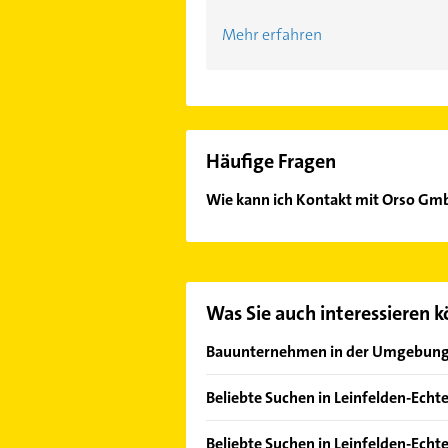
Mehr erfahren
Häufige Fragen
Wie kann ich Kontakt mit Orso G
Es ist sehr einfach Kontakt mit O
unserem Kontaktdaten-Bereich ausw
Was Sie auch interessieren 
Bauunternehmen in der Umgebun
Filderstadt
Beliebte Suchen in Leinfelden-Echt
Ostfildern
Schreiner
Stuttgart
Beliebte Suchen in Leinfelden-Echt