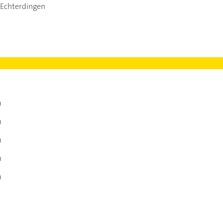
-Echterdingen
0
0
0
0
0