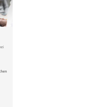
bei
ichen