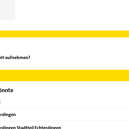
mbH aufnehmen?
rso GmbH aufzunehmen. Einfach die passenden Kontaktmöglichkeite
ählen. Hier finden Sie alle
Kontaktdaten
.
könnte
g
erdingen
erdingen Stadtteil Echterdingen