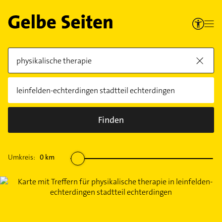
Finden
Umkreis:
0
km