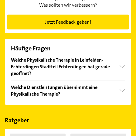
Was sollten wir verbessern?
Jetzt Feedback geben!
Häufige Fragen
Welche Physikalische Therapie in Leinfelden-
Echterdingen Stadtteil Echterdingen hat gerade
geöffnet?
Im Anbieter-Bereich finden Sie alle
Öffnungszeiten
.
Welche Dienstleistungen übernimmt eine
Bitte beachten Sie, dass diese an Sonn- und
Physikalische Therapie?
Feiertagen abweichen können.
Folgende Leistungen werden angeboten:
Lymphdrainage, Bobath, Schlingentisch,
krankengymnastik und massage.
Ratgeber