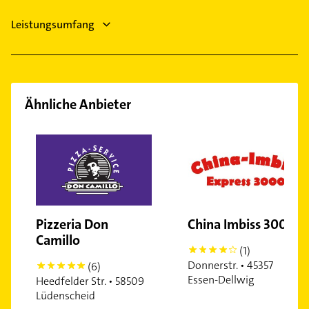
Leistungsumfang
Ähnliche Anbieter
Pizzeria Don
China Imbiss 3000
Camillo
(1)
4
Donnerstr. • 45357
(6)
5
Essen-Dellwig
Heedfelder Str. • 58509
Lüdenscheid