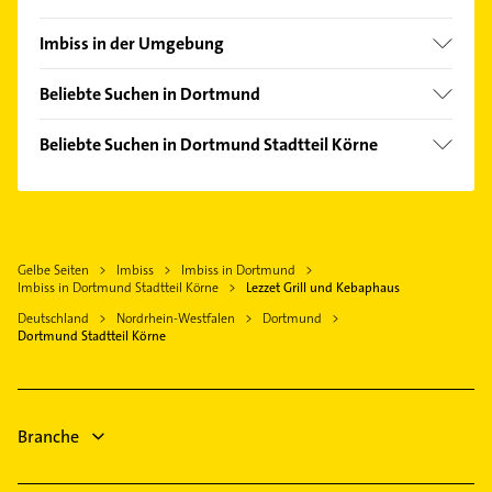
Aplerbeck
Imbiss in der Umgebung
Barop
Schwerte
Brackel
Beliebte Suchen in Dortmund
Lünen
Derne
Rohrreinigung
Unna
Beliebte Suchen in Dortmund Stadtteil Körne
Dorstfeld
Putzfrau
Bergkamen
Schreiner
Eving
Gebäudereinigung
Herdecke
Elektroinstallation
Hacheney
Elektroinstallation
Castrop-Rauxel
Elektriker
Hombruch
Elektriker
Waltrop
Gelbe Seiten
Imbiss
Imbiss in Dortmund
Elektro Reparatur
Lindenhorst
Elektro Reparatur
Imbiss in Dortmund Stadtteil Körne
Lezzet Grill und Kebaphaus
Witten
Zahnarzt
Mitte
Zahnarzt
Deutschland
Nordrhein-Westfalen
Dortmund
Wetter (Ruhr)
Bauunternehmen
Dortmund Stadtteil Körne
Nette
Gartenbau & Landschaftsbau
Hagen Westfalen
Immobilien
Schüren
Heizung & Sanitär
Immobilienmakler
Wambel
Lüftungsanlagen
Heizung & Sanitär
Westerfilde
Branche
Physikalische Therapie