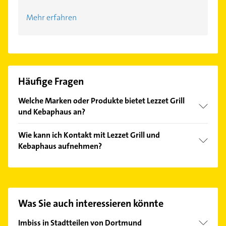
Mehr erfahren
Häufige Fragen
Welche Marken oder Produkte bietet Lezzet Grill
und Kebaphaus an?
Das Angebot umfasst unter anderem Pizzen und
Wie kann ich Kontakt mit Lezzet Grill und
Beläge.
Kebaphaus aufnehmen?
Es ist sehr einfach Kontakt mit Lezzet Grill und
Kebaphaus aufzunehmen. Einfach die passenden
Kontaktmöglichkeiten wie Adresse oder Mail in
unserem Kontaktdaten-Bereich auswählen. Hier
Was Sie auch interessieren könnte
finden Sie alle
Kontaktdaten
.
Imbiss in Stadtteilen von Dortmund