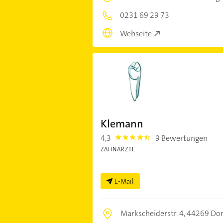
0231 69 29 73
Webseite
Klemann
4,3
9 Bewertungen
4.3
ZAHNÄRZTE
E-Mail
Markscheiderstr. 4,
44269 Do