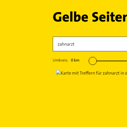
Umkreis:
0
km