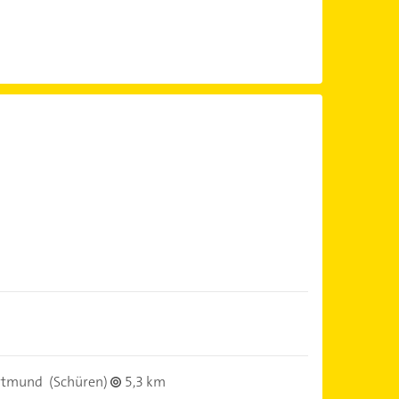
rtmund
(Schüren)
5,3 km