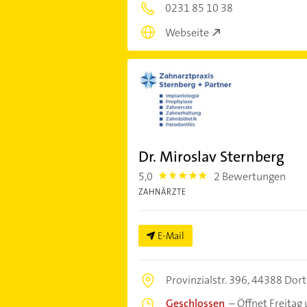
0231 85 10 38
Webseite
Dr. Miroslav Sternberg
5,0
2 Bewertungen
5.0
ZAHNÄRZTE
E-Mail
Provinzialstr. 396,
44388 Dor
Geschlossen
–
Öffnet Freitag