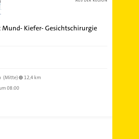
AUS DER REGION
zt Mund- Kiefer- Gesichtschirurgie
n
(Mitte)
12,4 km
 um 08:00