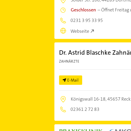
Geschlossen
–
Öffnet Freitag
0231 3 95 33 95
Webseite
Dr. Astrid Blaschke Zahnä
ZAHNÄRZTE
E-Mail
Königswall 16-18,
45657 Reck
02361 2 72 83