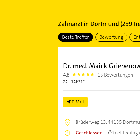
Zahnarzt
in
Dortmund
(
299
Tre
Beste Treffer
Bewertung
En
Dr. med. Maick Griebeno
4,8
13 Bewertungen
4.8
ZAHNÄRZTE
E-Mail
Brüderweg 13,
44135 Dortm
Geschlossen
–
Öffnet Freitag