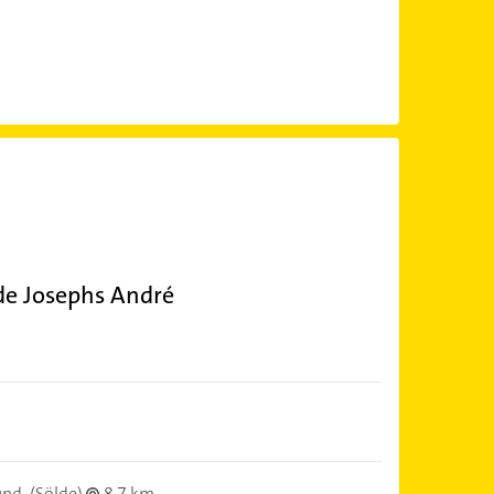
de Josephs André
und
(Sölde)
8,7 km