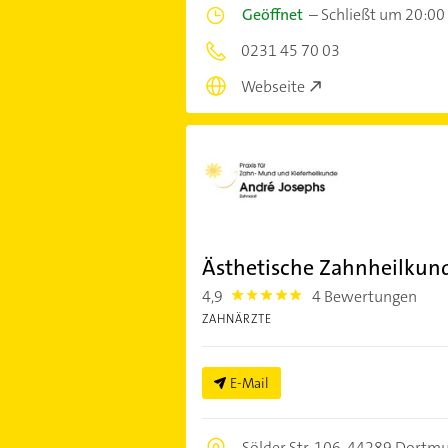
Geöffnet
–
Schließt um 20:00
0231 45 70 03
Webseite
Ästhetische Zahnheilkun
4,9
4 Bewertungen
4.9
ZAHNÄRZTE
E-Mail
Sölder Str. 106,
44289 Dortm