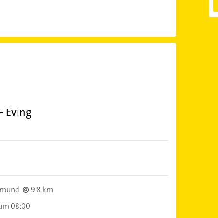
- Eving
tmund
9,8 km
 um 08:00