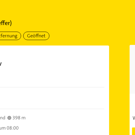
ffer)
tfernung
Geöffnet
w
und
398 m
W
 um 08:00