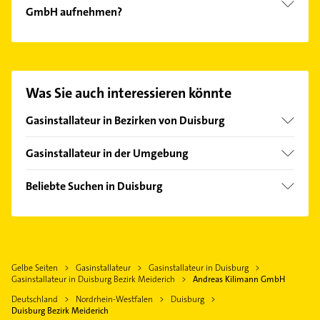
Eltron, Mitsubishi, Stiebel und Wolf.
GmbH aufnehmen?
Es ist sehr einfach Kontakt mit Andreas Kilimann
GmbH aufzunehmen. Einfach die passenden
Kontaktmöglichkeiten wie Adresse oder Mail in
unserem Kontaktdaten-Bereich auswählen. Hier
Was Sie auch interessieren könnte
finden Sie alle
Kontaktdaten
.
Gasinstallateur in Bezirken von Duisburg
Bezirk Duisburg-Mitte
Gasinstallateur in der Umgebung
Bezirk Duisburg-Süd
Oberhausen Rheinland
Bezirk Hamborn
Beliebte Suchen in Duisburg
Mülheim an der Ruhr
Bezirk Homberg
Rohrreinigung
Bottrop
Bezirk Rheinhausen
Elektroinstallation
Dinslaken
Elektriker
Moers
Gelbe Seiten
Gasinstallateur
Gasinstallateur in Duisburg
Elektro Reparatur
Essen
Gasinstallateur in Duisburg Bezirk Meiderich
Andreas Kilimann GmbH
Kanalreinigung
Rheinberg
Deutschland
Nordrhein-Westfalen
Duisburg
Phoniatrie
Duisburg Bezirk Meiderich
Voerde (Niederrhein)