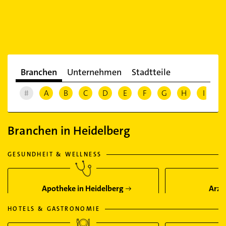
Branchen
Unternehmen
Stadtteile
#
A
B
C
D
E
F
G
H
I
J
Branchen in Heidelberg
GESUNDHEIT & WELLNESS
Apotheke in Heidelberg
Arzt
HOTELS & GASTRONOMIE