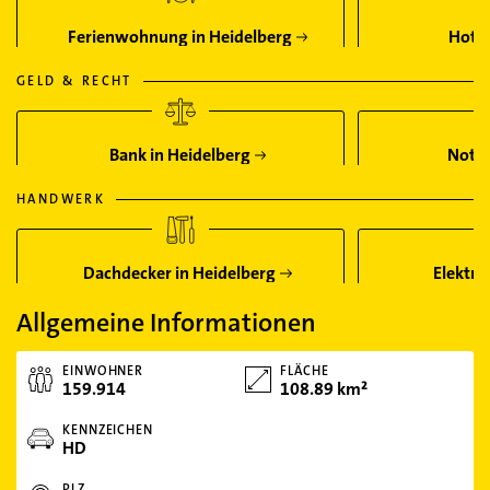
Ferienwohnung in Heidelberg
Hotel
GELD & RECHT
Bank in Heidelberg
Notar
HANDWERK
Dachdecker in Heidelberg
Elektri
Allgemeine Informationen
EINWOHNER
FLÄCHE
159.914
108.89 km²
KENNZEICHEN
HD
PLZ