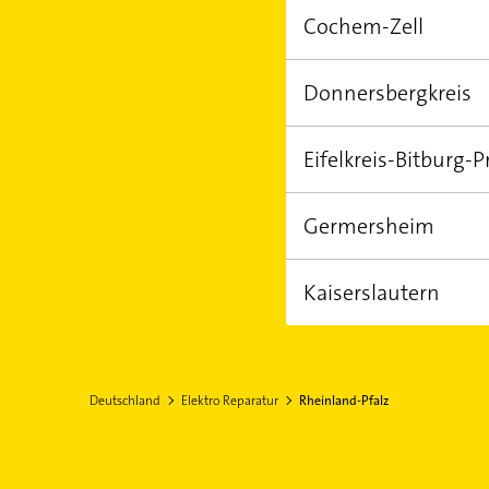
Cochem-Zell
Bernkastel-Kues
M
H
Donnersbergkreis
Kaisersesch
U
Eifelkreis-Bitburg-
Rockenhausen
Ki
Germersheim
Bitburg
Kaiserslautern
Bellheim
Rü
Germersheim
S
Otterberg
En
Deutschland
Elektro Reparatur
Rheinland-Pfalz
Al