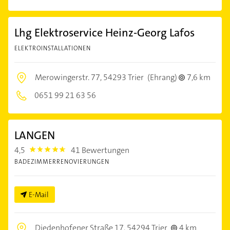
Lhg Elektroservice Heinz-Georg Lafos
ELEKTROINSTALLATIONEN
Merowingerstr. 77,
54293 Trier
(Ehrang)
7,6 km
0651 99 21 63 56
LANGEN
4,5
41 Bewertungen
4.5
BADEZIMMERRENOVIERUNGEN
E-Mail
Diedenhofener Straße 17,
54294 Trier
4 km