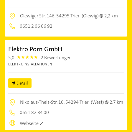
Olewiger Str. 146,
54295 Trier
(Olewig)
2,2 km
0651 2 06 06 92
Elektro Porn GmbH
5,0
2 Bewertungen
5.0
ELEKTROINSTALLATIONEN
E-Mail
Nikolaus-Theis-Str. 10,
54294 Trier
(West)
2,7 km
0651 82 84 00
Webseite