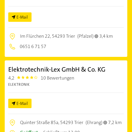
E-Mail
Im Flürchen 22,
54293 Trier
(Pfalzel)
3,4 km
0651 6 71 57
Elektrotechnik-Lex GmbH & Co. KG
4,2
10 Bewertungen
4.2000003
ELEKTRONIK
E-Mail
Quinter Straße 85a,
54293 Trier
(Ehrang)
7,2 km