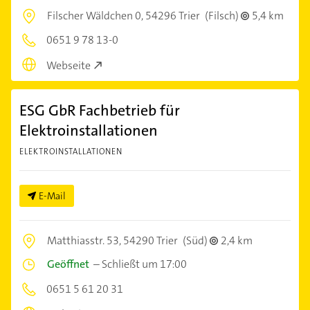
Filscher Wäldchen 0,
54296 Trier
(Filsch)
5,4 km
0651 9 78 13-0
Webseite
ESG GbR Fachbetrieb für
Elektroinstallationen
ELEKTROINSTALLATIONEN
E-Mail
Matthiasstr. 53,
54290 Trier
(Süd)
2,4 km
Geöffnet
–
Schließt um 17:00
0651 5 61 20 31