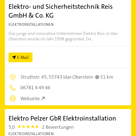
Elektro- und Sicherheitstechnik Reis
GmbH & Co. KG
ELEKTROINSTALLATIONEN
Das junge und innovative Unternehmen Elektro Reis in Idar-
Oberstein wurde im Jahr 1998 gegründet. De...
E-Mail
Struthstr. 45,
55743 Idar-Oberstein
51 km
06781 4 49 46
Webseite
Elektro Pelzer GbR Elektroinstallation
5,0
2 Bewertungen
5.0
ELEKTROINSTALLATIONEN