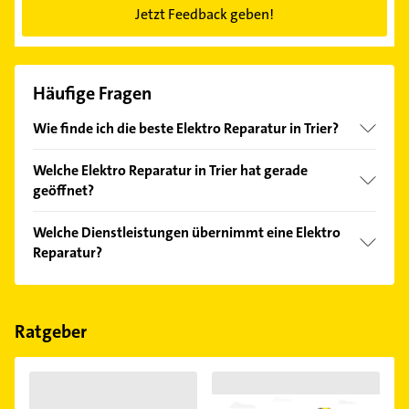
Jetzt Feedback geben!
Häufige Fragen
Wie finde ich die beste Elektro Reparatur in Trier?
Vergleichen Sie alle Anbieter anhand echter
Welche Elektro Reparatur in Trier hat gerade
Kundenmeinungen und profitieren Sie von den
geöffnet?
Empfehlungen. Die Suchergebnisse können Sie sich
einfach nach
Bewertungen
sortiert anzeigen lassen.
Im Anbieter-Bereich finden Sie alle
Öffnungszeiten
.
Welche Dienstleistungen übernimmt eine Elektro
Bitte beachten Sie, dass diese an Sonn- und
Reparatur?
Feiertagen abweichen können.
Folgende Leistungen werden angeboten: Beratung.
Ratgeber