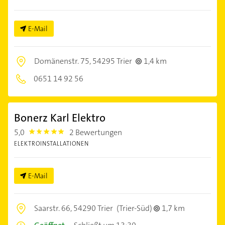
E-Mail
Domänenstr. 75,
54295 Trier
1,4 km
0651 14 92 56
Bonerz Karl Elektro
5,0
2 Bewertungen
5.0
ELEKTROINSTALLATIONEN
E-Mail
Saarstr. 66,
54290 Trier
(Trier-Süd)
1,7 km