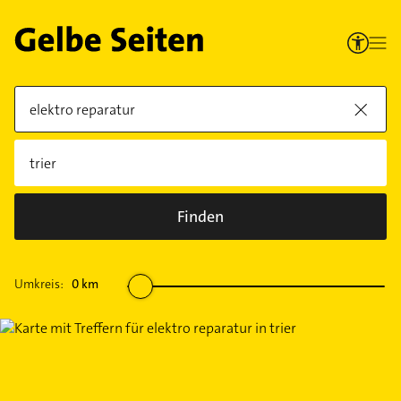
Finden
Umkreis:
0
km