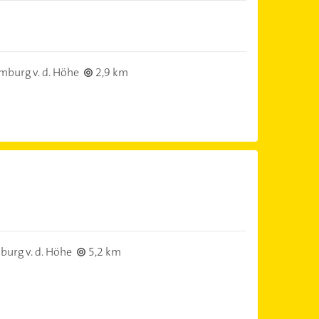
burg v. d. Höhe
2,9 km
urg v. d. Höhe
5,2 km