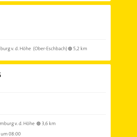
urg v. d. Höhe
(Ober-Eschbach)
5,2 km
G
burg v. d. Höhe
3,6 km
 um 08:00