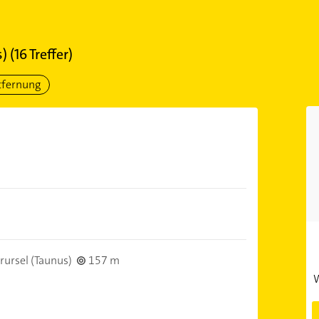
s)
(
16
Treffer)
tfernung
ursel (Taunus)
157 m
W