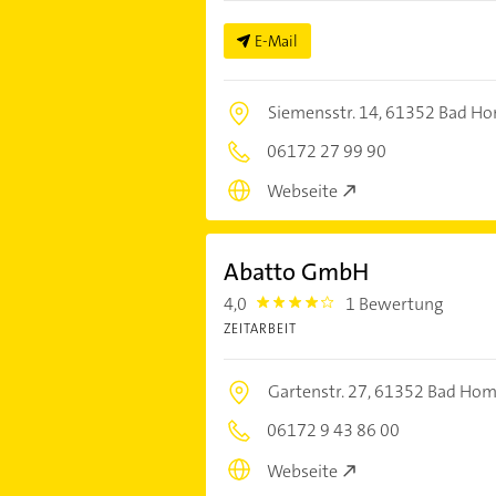
E-Mail
Siemensstr. 14,
61352 Bad Hom
06172 27 99 90
Webseite
Abatto GmbH
4,0
1 Bewertung
4.0
ZEITARBEIT
Gartenstr. 27,
61352 Bad Homb
06172 9 43 86 00
Webseite