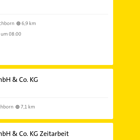
chborn
6,9 km
 um 08:00
mbH & Co. KG
chborn
7,1 km
bH & Co. KG Zeitarbeit