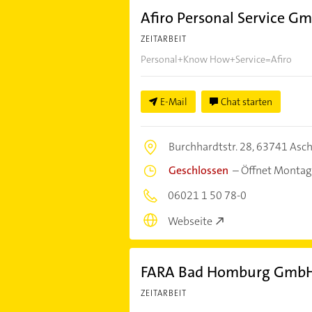
Afiro Personal Service G
ZEITARBEIT
Personal+Know How+Service=Afiro
E-Mail
Chat starten
Burchhardtstr. 28,
63741 Asch
Geschlossen
–
Öffnet Montag
06021 1 50 78-0
Webseite
FARA Bad Homburg Gmb
ZEITARBEIT