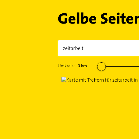
Umkreis:
0
km