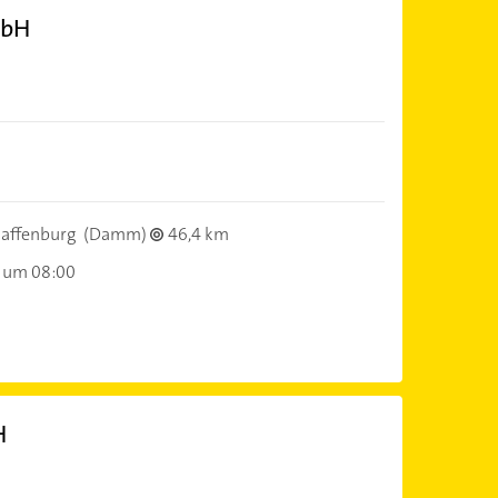
mbH
affenburg
(Damm)
46,4 km
 um 08:00
H