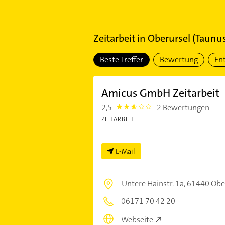
Zeitarbeit
in
Oberursel (Taunu
Beste Treffer
Bewertung
En
Amicus GmbH Zeitarbeit
2,5
2 Bewertungen
2.5
ZEITARBEIT
E-Mail
Untere Hainstr. 1a,
61440 Ober
06171 70 42 20
Webseite