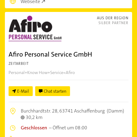
Webseite
AUS DER REGION
SILBER PARTNER
Afiro Personal Service GmbH
ZEITARBEIT
Personal+Know How+Service=Afiro
E-Mail
Chat starten
Burchhardtstr. 28,
63741 Aschaffenburg
(Damm)
30,2 km
Geschlossen
–
Öffnet um 08:00