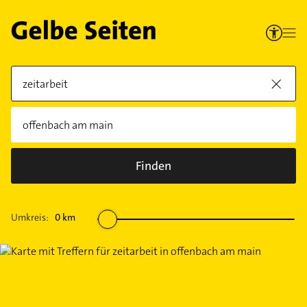
Finden
Umkreis:
0
km