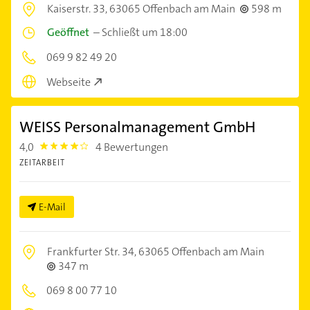
Kaiserstr. 33,
63065 Offenbach am Main
598 m
Geöffnet
–
Schließt um 18:00
069 9 82 49 20
Webseite
WEISS Personalmanagement GmbH
4,0
4 Bewertungen
4.0
ZEITARBEIT
E-Mail
Frankfurter Str. 34,
63065 Offenbach am Main
347 m
069 8 00 77 10