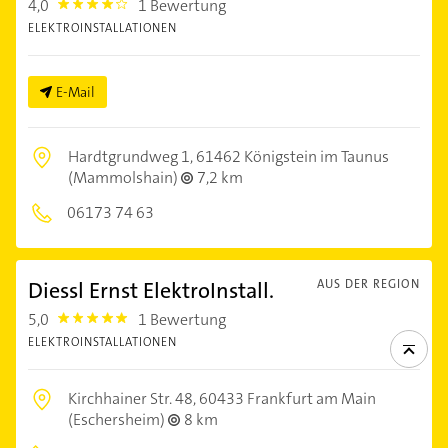
4,0
1 Bewertung
4.0
ELEKTROINSTALLATIONEN
E-Mail
Hardtgrundweg 1,
61462 Königstein im Taunus
(Mammolshain)
7,2 km
06173 74 63
Diessl Ernst ElektroInstall.
AUS DER REGION
5,0
1 Bewertung
5.0
ELEKTROINSTALLATIONEN
Kirchhainer Str. 48,
60433 Frankfurt am Main
(Eschersheim)
8 km