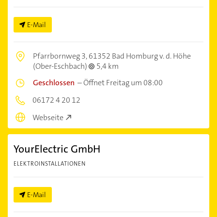
E-Mail
Pfarrbornweg 3,
61352 Bad Homburg v. d. Höhe
(Ober-Eschbach)
5,4 km
Geschlossen
–
Öffnet Freitag um 08:00
06172 4 20 12
Webseite
YourElectric GmbH
ELEKTROINSTALLATIONEN
E-Mail