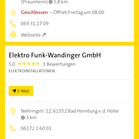
(Praunheim)
5,8 km
Geschlossen
–
Öffnet Freitag um 08:00
069 31 17 09
Webseite
Elektro Funk-Wandinger GmbH
5,0
3 Bewertungen
5.0
ELEKTROINSTALLATIONEN
E-Mail
Nehringstr. 12,
61352 Bad Homburg v. d. Höhe
3 km
06172 2 60 01