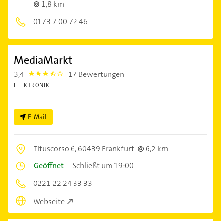
1,8 km
0173 7 00 72 46
MediaMarkt
3,4
17 Bewertungen
3.4
ELEKTRONIK
E-Mail
Tituscorso 6,
60439 Frankfurt
6,2 km
Geöffnet
–
Schließt um 19:00
0221 22 24 33 33
Webseite