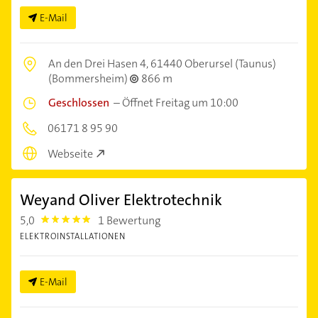
E-Mail
An den Drei Hasen 4,
61440 Oberursel (Taunus)
(Bommersheim)
866 m
Geschlossen
–
Öffnet Freitag um 10:00
06171 8 95 90
Webseite
Weyand Oliver Elektrotechnik
5,0
1 Bewertung
5.0
ELEKTROINSTALLATIONEN
E-Mail