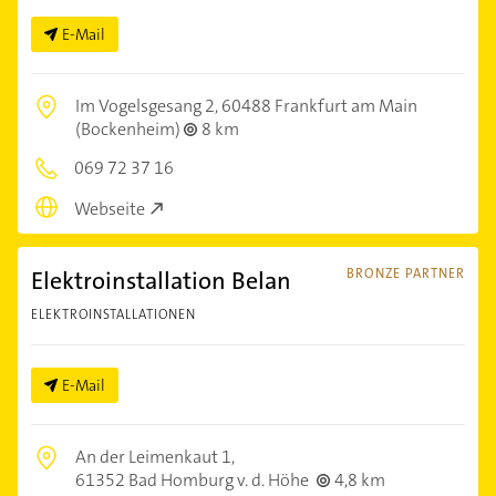
E-Mail
Im Vogelsgesang 2,
60488 Frankfurt am Main
(Bockenheim)
8 km
069 72 37 16
Webseite
Elektroinstallation Belan
BRONZE PARTNER
ELEKTROINSTALLATIONEN
E-Mail
An der Leimenkaut 1,
61352 Bad Homburg v. d. Höhe
4,8 km