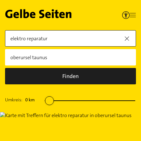
Finden
Umkreis:
0
km