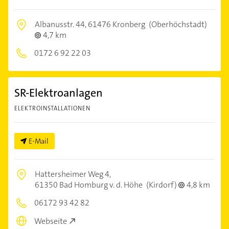
Albanusstr. 44,
61476 Kronberg
(Oberhöchstadt)
4,7 km
0172 6 92 22 03
SR-Elektroanlagen
ELEKTROINSTALLATIONEN
E-Mail
Hattersheimer Weg 4,
61350 Bad Homburg v. d. Höhe
(Kirdorf)
4,8 km
06172 93 42 82
Webseite