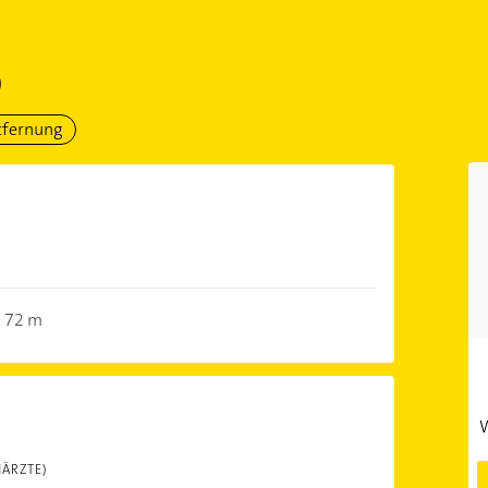
)
tfernung
72 m
W
NÄRZTE)