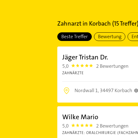
Zahnarzt
in
Korbach
(
15
Treffer
Beste Treffer
Bewertung
En
Jäger Tristan Dr.
5,0
2 Bewertungen
5.0
ZAHNÄRZTE
Nordwall 1,
34497 Korbach
Wilke Mario
5,0
2 Bewertungen
5.0
ZAHNÄRZTE: ORALCHIRURGIE (FACHZAH