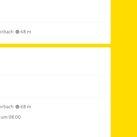
orbach
68 m
orbach
68 m
 um 08:00