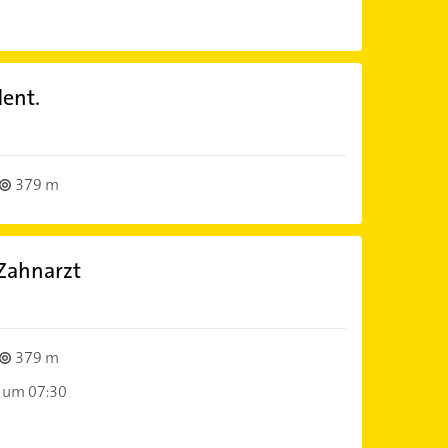
dent.
379 m
 Zahnarzt
379 m
 um 07:30