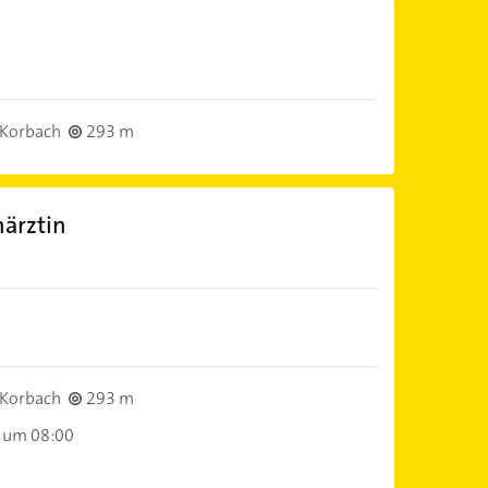
Korbach
293 m
ärztin
Korbach
293 m
 um 08:00