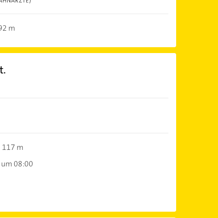
AHNÄRZTE)
92 m
t.
117 m
 um 08:00