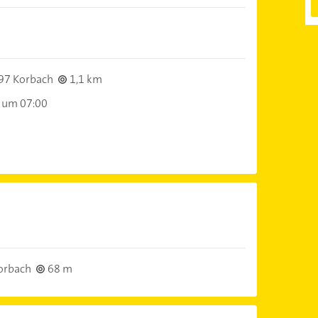
97 Korbach
1,1 km
 um 07:00
orbach
68 m