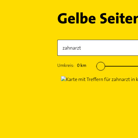
Umkreis:
0
km