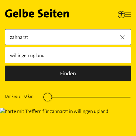
Finden
Umkreis:
0
km