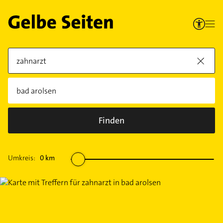
Finden
Umkreis:
0
km