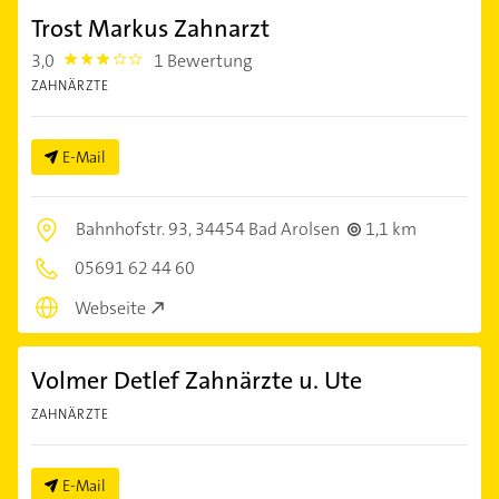
Trost Markus Zahnarzt
3,0
1 Bewertung
3.0
ZAHNÄRZTE
E-Mail
Bahnhofstr. 93,
34454 Bad Arolsen
1,1 km
05691 62 44 60
Webseite
Volmer Detlef Zahnärzte u. Ute
ZAHNÄRZTE
E-Mail