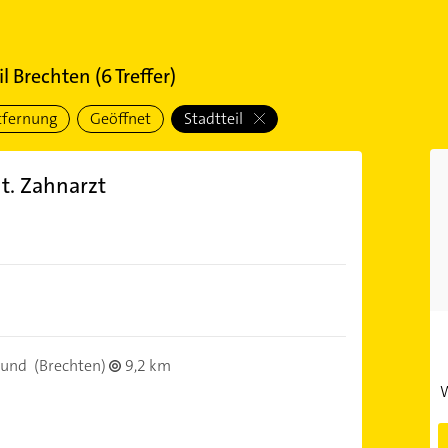
l Brechten
(
6
Treffer)
tfernung
Geöffnet
Stadtteil
t. Zahnarzt
mund
(Brechten)
9,2 km
W