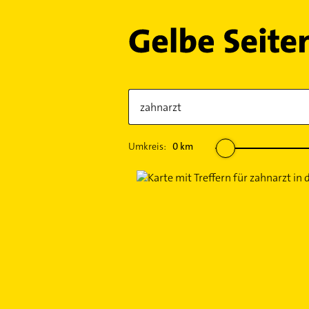
Umkreis:
0
km