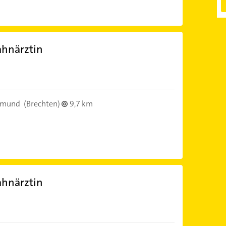
ahnärztin
tmund
(Brechten)
9,7 km
ahnärztin