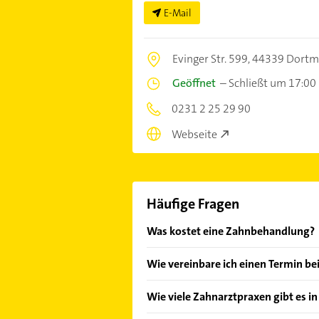
E-Mail
Evinger Str. 599,
44339 Dort
Geöffnet
–
Schließt um 17:00
0231 2 25 29 90
Webseite
Häufige Fragen
Was kostet eine Zahnbehandlung?
Ihr Zahnarzt in Dortmund Stadtteil
Wie vereinbare ich einen Termin b
Behandlung an. Die Kosten können d
Leistung. Für eine Zahnreinigung z
Einen Termin beim Zahnarzt vereinb
Wie viele Zahnarztpraxen gibt es i
Euro, für ein Implantat liegen die Z
bieten auch eine Online-Terminbuc
Informieren Sie sich immer vorab 
sollten Sie aber immer direkt in de