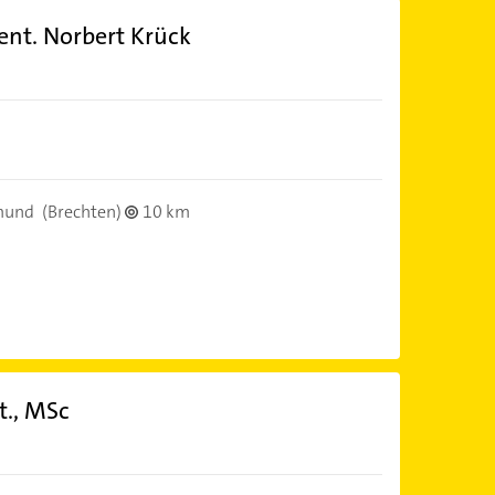
ent. Norbert Krück
mund
(Brechten)
10 km
t., MSc