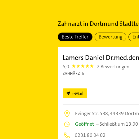
Zahnarzt
in
Dortmund Stadttei
Beste Treffer
Bewertung
En
Lamers Daniel Dr.med.den
5,0
2 Bewertungen
5.0
ZAHNÄRZTE
E-Mail
Evinger Str. 538,
44339 Dort
Geöffnet
–
Schließt um 13:00
0231 80 04 02